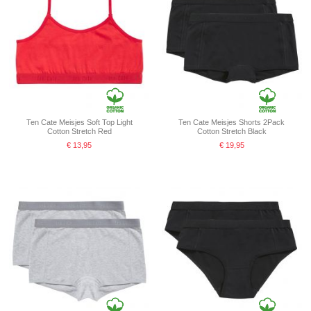
Ten Cate Meisjes Soft Top Light
Ten Cate Meisjes Shorts 2Pack
Cotton Stretch Red
Cotton Stretch Black
€ 13,95
€ 19,95