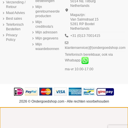
bestellingen
5014 NE Tilburg
Verzending /
Netherlands
Retour
Mijn
geretourneerde
Maat Advies
Magazijn:
producten
Best sales
Van Salmstraat 15
Mijn
5281 RP Boxtel
Telefonisch
creditnota's
Netherlands
Bestellen
Mijn adressen
Privacy
+31 (0)13 7001415
Mijn gegevens
Policy
Mijn
klantenservice(@)ondergoedshop.com
waardebonnen
Telefonisch bereikbaar, ook via
Whatsapp
ma-vr 10.00-17.00
2026 © Ondergoedshop.com - Alle rechten voorbehouden
Choose a value...