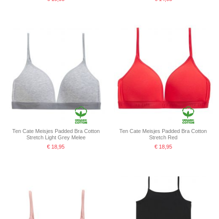
Ten Cate Meisjes Padded Bra Cotton
Ten Cate Meisjes Padded Bra Cotton
Stretch Light Grey Melee
Stretch Red
€ 18,95
€ 18,95