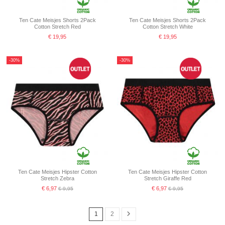
Ten Cate Meisjes Shorts 2Pack
Ten Cate Meisjes Shorts 2Pack
Cotton Stretch Red
Cotton Stretch White
€ 19,95
€ 19,95
-30%
-30%
Ten Cate Meisjes Hipster Cotton
Ten Cate Meisjes Hipster Cotton
Stretch Zebra
Stretch Giraffe Red
€ 6,97
€ 6,97
€ 9,95
€ 9,95
1
2