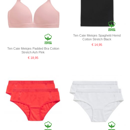
Ten Cate Meisjes Spaghetti Hemd
Cotton Stretch Black
€ 14,95
Ten Cate Meisjes Padded Bra Cotton
Stretch Ash Pink
€ 18,95