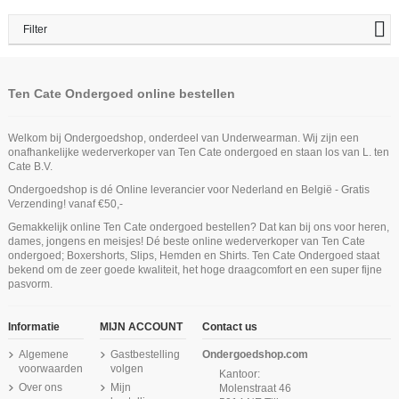
Filter
Ten Cate Ondergoed online bestellen
Welkom bij Ondergoedshop, onderdeel van Underwearman. Wij zijn een
onafhankelijke wederverkoper van Ten Cate ondergoed en staan los van L. ten
Cate B.V.
Ondergoedshop is dé Online leverancier voor Nederland en België - Gratis
Verzending! vanaf €50,-
Gemakkelijk online Ten Cate ondergoed bestellen? Dat kan bij ons voor heren,
dames, jongens en meisjes! Dé beste online wederverkoper van Ten Cate
ondergoed; Boxershorts, Slips, Hemden en Shirts. Ten Cate Ondergoed staat
bekend om de zeer goede kwaliteit, het hoge draagcomfort en een super fijne
pasvorm.
Informatie
MIJN ACCOUNT
Contact us
Algemene
Gastbestelling
Ondergoedshop.com
voorwaarden
volgen
Kantoor:
Over ons
Mijn
Molenstraat 46