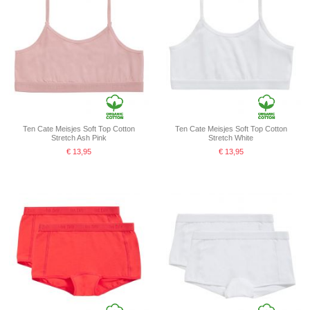
Ten Cate Meisjes Soft Top Cotton
Ten Cate Meisjes Soft Top Cotton
Stretch Ash Pink
Stretch White
€ 13,95
€ 13,95