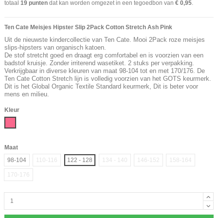
totaal
19
punten
dat kan worden omgezet in een tegoedbon van
€ 0,95
.
Ten Cate Meisjes Hipster Slip 2Pack Cotton Stretch Ash Pink
Uit de nieuwste kindercollectie van Ten Cate. Mooi 2Pack roze meisjes
slips-hipsters van organisch katoen.
De stof stretcht goed en draagt erg comfortabel en is voorzien van een
badstof kruisje. Zonder irriterend wasetiket. 2 stuks per verpakking.
Verkrijgbaar in diverse kleuren van maat 98-104 tot en met 170/176.
De
Ten Cate Cotton Stretch lijn is volledig voorzien van het GOTS keurmerk.
Dit is het Global Organic Textile Standard keurmerk, Dit is beter voor
mens en milieu.
Kleur
Roze
Maat
98-104
110-116
122 - 128
134 - 140
146-152
158-164
170-176