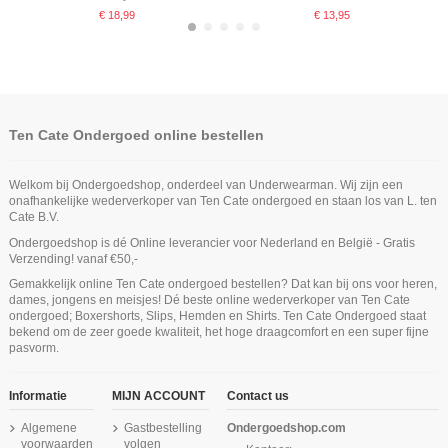
€ 18,99
€ 13,95
Ten Cate Ondergoed online bestellen
Welkom bij Ondergoedshop, onderdeel van Underwearman. Wij zijn een
onafhankelijke wederverkoper van Ten Cate ondergoed en staan los van L. ten
Cate B.V.
Ondergoedshop is dé Online leverancier voor Nederland en België - Gratis
Niet op voorraad
Verzending! vanaf €50,-
Ten Cate Secrets Hipster Hazelnut
Ten Cate Secrets Singlet Off White
Ten Cate Jongens Hemd Cotton
Ten Cate Secrets String Hazelnut
Ten Cate Meisjes Shorts 2Pack
Gemakkelijk online Ten Cate ondergoed bestellen? Dat kan bij ons voor heren,
Stretch Light Grey Melee
Cotton Stretch Ash Pink
Niet op voorraad
Niet op voorraad
dames, jongens en meisjes! Dé beste online wederverkoper van Ten Cate
€ 29,99
€ 24,99
€ 19,99
€ 14,95
€ 19,95
ondergoed; Boxershorts, Slips, Hemden en Shirts. Ten Cate Ondergoed staat
Ten Cate Dames Basics High Waist
Ten Cate Meisjes Padded Bra Cotton
Ten Cate Dames Basics Midi 2Pack
bekend om de zeer goede kwaliteit, het hoge draagcomfort en een super fijne
Maxi 2Pack Wit
Stretch Ash Pink
Beige
pasvorm.
€ 24,99
€ 18,95
€ 24,99
Informatie
MIJN ACCOUNT
Contact us
Algemene
Gastbestelling
Ondergoedshop.com
voorwaarden
volgen