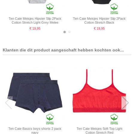
Ten Cate Meisjes Hipster Slip 2Pack
Ten Cate Meisjes Hipster Slip 2Pack
Cotton Stretch Light Grey Melee
Cotton Stretch Black
€ 19,95
€ 19,95
Klanten die dit product aangeschaft hebben kochten ook...
Ten Cate Meisjes Hipster Slip 2Pack
Ten Cate Meisjes Hipster Slip 2Pack
Cotton Stretch White
Cotton Stretch Red
€ 19,95
€ 19,95
Ten Cate Basics boys shorts 2 pack
Ten Cate Meisjes Soft Top Light
navy
Cotton Stretch Red