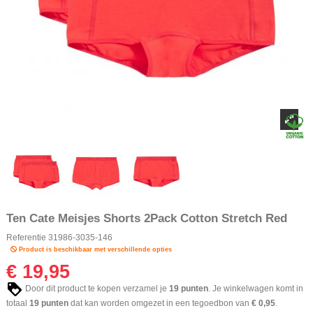
Ten Cate Meisjes Shorts 2Pack Cotton Stretch Red
Referentie
31986-3035-146
Product is beschikbaar met verschillende opties
€ 19,95
Door dit product te kopen verzamel je
19
punten
. Je winkelwagen komt in
totaal
19
punten
dat kan worden omgezet in een tegoedbon van
€ 0,95
.