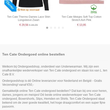
Cotton Stretch Black
Cotton Stretch Ash Pink
€ 19,95
€ 19,95
Niet op voorraad
Ten Cate Thermo Dames Lace Shirt
Ten Cate Meisjes Soft Top Cotton
Longsleeve Zwart
Stretch Ash Pink
€ 29,56
€ 13,95
€ 36,95
Ten Cate Ondergoed online bestellen
Welkom bij Ondergoedshop, onderdeel van Underwearman. Wij zijn een
onafhankelijke wederverkoper van Ten Cate ondergoed en staan los van L. ten
Cate B.V.
Ondergoedshop is dé Online leverancier voor Nederland en België - Gratis
Product is beschikbaar met verschillende opties
Verzending! vanaf €50,-
Ten Cate Secrets Long Short Zwart
Ten Cate Meisjes Spaghetti Hemd
Ten Cate Meisjes Spaghetti Hemd
Ten Cate Meisjes Padded Bra Cotton
Ten Cate Secrets Midi Hipster Rood
Ten Cate Secrets Long Short Rood
Gemakkelijk online Ten Cate ondergoed bestellen? Dat kan bij ons voor heren,
Cotton Stretch Light Grey Melee
Cotton Stretch White
Stretch White
Niet op voorraad
Niet op voorraad
dames, jongens en meisjes! Dé beste online wederverkoper van Ten Cate
€ 29,99
€ 24,99
€ 29,99
€ 14,95
€ 14,95
€ 18,95
ondergoed; Boxershorts, Slips, Hemden en Shirts. Ten Cate Ondergoed staat
Ten Cate Meisjes Basics Racerback
Ten Cate Heren Basics Shorty
bekend om de zeer goede kwaliteit, het hoge draagcomfort en een super fijne
Top Zwart
Cotton Stretch 2Pack Zwart
pasvorm.
€ 16,95
€ 32,99