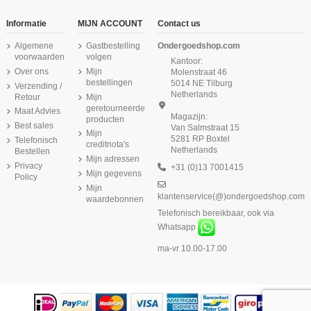
Informatie
MIJN ACCOUNT
Contact us
Algemene
Gastbestelling
Ondergoedshop.com
voorwaarden
volgen
Kantoor:
Over ons
Mijn
Molenstraat 46
bestellingen
5014 NE Tilburg
Verzending /
Netherlands
Retour
Mijn
geretourneerde
Maat Advies
Magazijn:
producten
Best sales
Van Salmstraat 15
Mijn
5281 RP Boxtel
Telefonisch
creditnota's
Netherlands
Bestellen
Mijn adressen
Privacy
+31 (0)13 7001415
Mijn gegevens
Policy
Mijn
klantenservice(@)ondergoedshop.com
waardebonnen
Telefonisch bereikbaar, ook via
Whatsapp
ma-vr 10.00-17.00