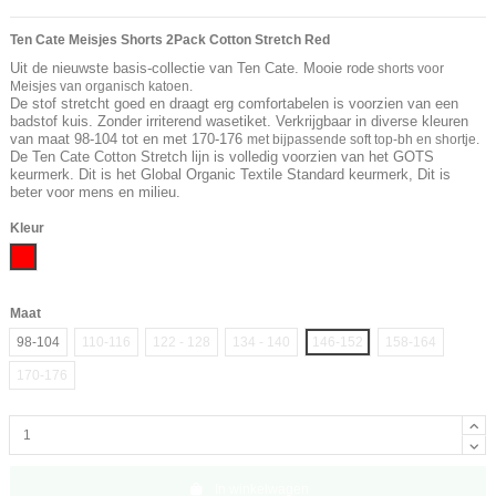
Ten Cate Meisjes Shorts 2Pack Cotton Stretch Red
Uit de nieuwste basis-collectie van Ten Cate. Mooie rode
shorts voor
Meisjes van organisch katoen.
De stof stretcht goed en draagt erg comfortabelen is voorzien van een
badstof kuis. Zonder irriterend wasetiket. Verkrijgbaar in diverse kleuren
van maat 98-104 tot en met 170-176
met bijpassende soft top-bh en shortje.
De Ten Cate Cotton Stretch lijn is volledig voorzien van het GOTS
keurmerk. Dit is het Global Organic Textile Standard keurmerk, Dit is
beter voor mens en milieu.
Kleur
Rood
Maat
98-104
110-116
122 - 128
134 - 140
146-152
158-164
170-176
In winkelwagen