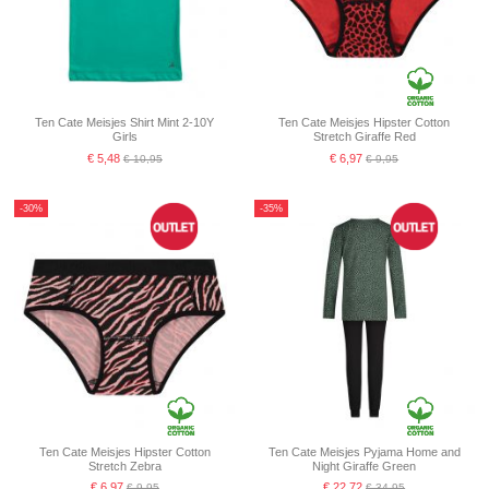
Ten Cate Meisjes Shirt Mint 2-10Y
Ten Cate Meisjes Hipster Cotton
Girls
Stretch Giraffe Red
€ 5,48
€ 6,97
€ 10,95
€ 9,95
-30%
-35%
Ten Cate Meisjes Hipster Cotton
Ten Cate Meisjes Pyjama Home and
Stretch Zebra
Night Giraffe Green
€ 6,97
€ 22,72
€ 9,95
€ 34,95