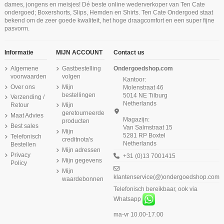
dames, jongens en meisjes! Dé beste online wederverkoper van Ten Cate
ondergoed; Boxershorts, Slips, Hemden en Shirts. Ten Cate Ondergoed staat
bekend om de zeer goede kwaliteit, het hoge draagcomfort en een super fijne
pasvorm.
Informatie
MIJN ACCOUNT
Contact us
Algemene
Gastbestelling
Ondergoedshop.com
voorwaarden
volgen
Kantoor:
Over ons
Mijn
Molenstraat 46
bestellingen
5014 NE Tilburg
Verzending /
Netherlands
Retour
Mijn
geretourneerde
Maat Advies
Magazijn:
producten
Best sales
Van Salmstraat 15
Mijn
5281 RP Boxtel
Telefonisch
creditnota's
Netherlands
Bestellen
Mijn adressen
Privacy
+31 (0)13 7001415
Mijn gegevens
Policy
Mijn
klantenservice(@)ondergoedshop.com
waardebonnen
Telefonisch bereikbaar, ook via
Whatsapp
ma-vr 10.00-17.00