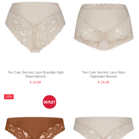
Ten Cate Secrets Lace Brazilian High
Ten Cate Secrets Lace Maxi
Waist Almond
Highwaist Almond
€ 24,99
€ 24,99
-25%