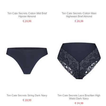
Ten Cate Secrets Cotton Midi Brief
Ten Cate Secrets Cotton Maxi
Hipster Almond
Highwaist Brief Almond
€ 24,99
€ 24,99
Ten Cate Secrets String Dark Navy
Ten Cate Secrets Lace Brazilian High
Waist Dark Navy
€ 19,99
€ 24,99