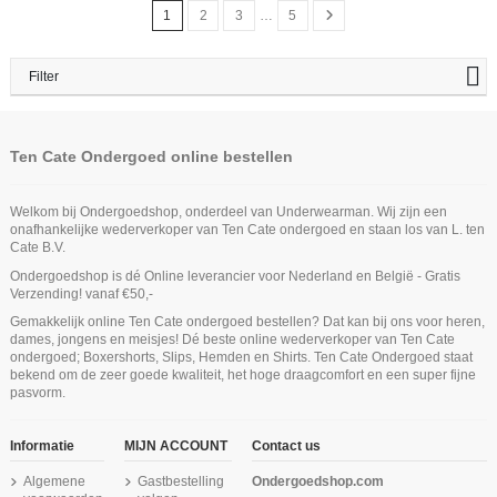
1
2
3
…
5
Filter
Ten Cate Ondergoed online bestellen
Welkom bij Ondergoedshop, onderdeel van Underwearman. Wij zijn een
onafhankelijke wederverkoper van Ten Cate ondergoed en staan los van L. ten
Cate B.V.
Ondergoedshop is dé Online leverancier voor Nederland en België - Gratis
Verzending! vanaf €50,-
Gemakkelijk online Ten Cate ondergoed bestellen? Dat kan bij ons voor heren,
dames, jongens en meisjes! Dé beste online wederverkoper van Ten Cate
ondergoed; Boxershorts, Slips, Hemden en Shirts. Ten Cate Ondergoed staat
bekend om de zeer goede kwaliteit, het hoge draagcomfort en een super fijne
pasvorm.
Informatie
MIJN ACCOUNT
Contact us
Algemene
Gastbestelling
Ondergoedshop.com