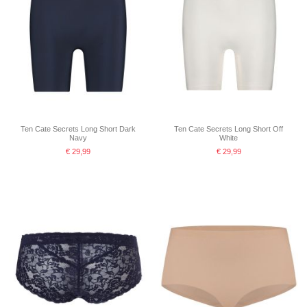
Ten Cate Secrets Long Short Dark
Ten Cate Secrets Long Short Off
Navy
White
€ 29,99
€ 29,99