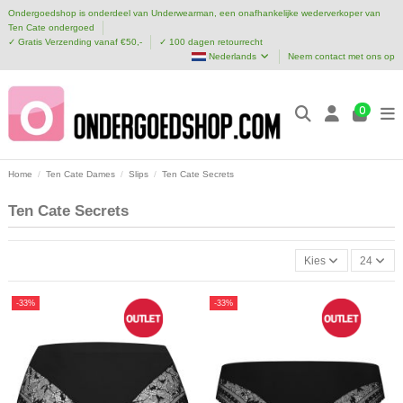
Ondergoedshop is onderdeel van Underwearman, een onafhankelijke wederverkoper van
Ten Cate ondergoed
✓ Gratis Verzending vanaf €50,-
✓ 100 dagen retourrecht
Nederlands
Neem contact met ons op
0
Home
Ten Cate Dames
Slips
Ten Cate Secrets
Ten Cate Secrets
Kies
24
-33%
-33%