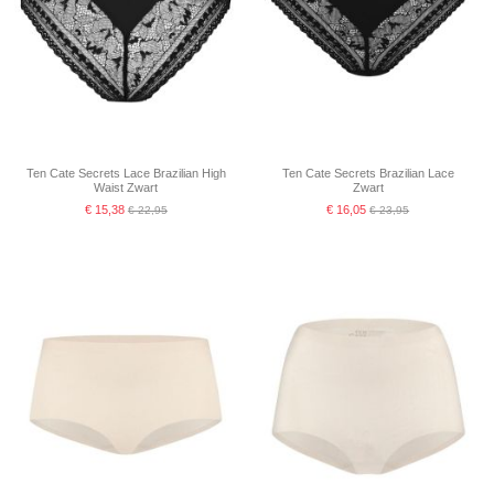
Ten Cate Secrets Lace Brazilian High
Ten Cate Secrets Brazilian Lace
Waist Zwart
Zwart
€ 15,38
€ 16,05
€ 22,95
€ 23,95