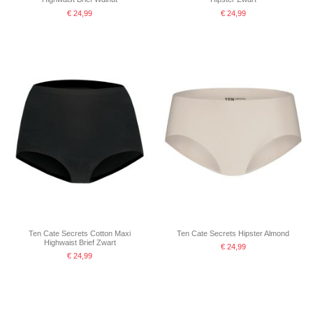
€ 24,99
€ 24,99
Ten Cate Secrets Cotton Maxi
Ten Cate Secrets Hipster Almond
Highwaist Brief Zwart
€ 24,99
€ 24,99