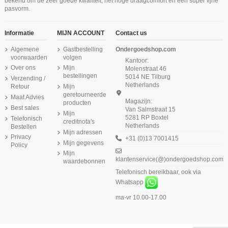
bekend om de zeer goede kwaliteit, het hoge draagcomfort en een super fijne
pasvorm.
Informatie
MIJN ACCOUNT
Contact us
Algemene
Gastbestelling
Ondergoedshop.com
voorwaarden
volgen
Kantoor:
Over ons
Mijn
Molenstraat 46
bestellingen
5014 NE Tilburg
Verzending /
Netherlands
Retour
Mijn
geretourneerde
Maat Advies
Magazijn:
producten
Best sales
Van Salmstraat 15
Mijn
5281 RP Boxtel
Telefonisch
creditnota's
Netherlands
Bestellen
Mijn adressen
Privacy
+31 (0)13 7001415
Mijn gegevens
Policy
Mijn
klantenservice(@)ondergoedshop.com
waardebonnen
Telefonisch bereikbaar, ook via
Whatsapp
ma-vr 10.00-17.00