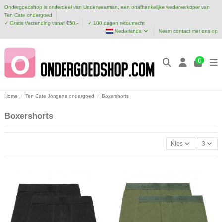
Ondergoedshop is onderdeel van Underwearman, een onafhankelijke wederverkoper van
Ten Cate ondergoed
✓ Gratis Verzending vanaf €50,-
✓ 100 dagen retourrecht
Nederlands
Neem contact met ons op
0
Home
Ten Cate Jongens ondergoed
Boxershorts
Boxershorts
Kies
3