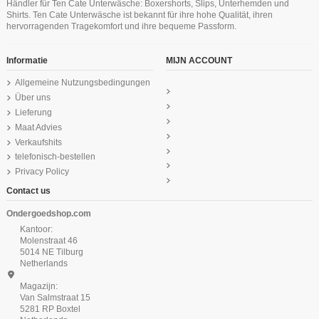
Händler für Ten Cate Unterwäsche: Boxershorts, Slips, Unterhemden und
Shirts. Ten Cate Unterwäsche ist bekannt für ihre hohe Qualität, ihren
hervorragenden Tragekomfort und ihre bequeme Passform.
Informatie
MIJN ACCOUNT
Allgemeine Nutzungsbedingungen
Über uns
Lieferung
Maat Advies
Verkaufshits
telefonisch-bestellen
Privacy Policy
Contact us
Ondergoedshop.com
Kantoor:
Molenstraat 46
5014 NE Tilburg
Netherlands
Magazijn:
Van Salmstraat 15
5281 RP Boxtel