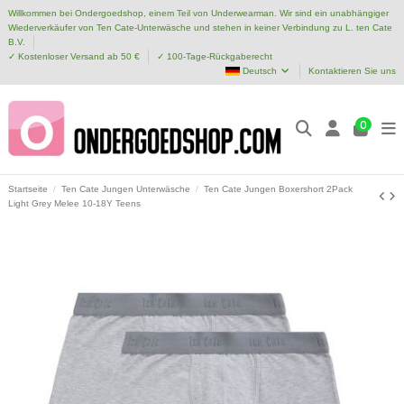
Willkommen bei Ondergoedshop, einem Teil von Underwearman. Wir sind ein unabhängiger
Wiederverkäufer von Ten Cate-Unterwäsche und stehen in keiner Verbindung zu L. ten Cate
B.V.
✓ Kostenloser Versand ab 50 €
✓ 100-Tage-Rückgaberecht
Deutsch
Kontaktieren Sie uns
0
Startseite
Ten Cate Jungen Unterwäsche
Ten Cate Jungen Boxershort 2Pack
Light Grey Melee 10-18Y Teens