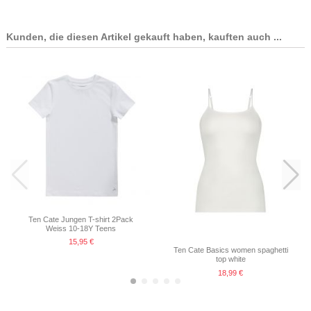
Kunden, die diesen Artikel gekauft haben, kauften auch ...
Ten Cate Jungen Boxershort 2Pack
Light Grey Melee 10-18Y Teens
18,99 €
Ten Cate Jungen T-shirt 2Pack
Weiss 10-18Y Teens
15,95 €
Ten Cate Basics women spaghetti
top white
18,99 €
-25%
-25%