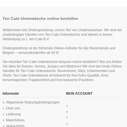
Ten Cate Unterwäsche online bestellen
Willkommen bei Ondergoedshop, einem Teil von Underwearman. Wir sind ein
unabhängiger Händler von Ten Cate Unterwäsche und stehen in keiner
Verbindung zu L. ten Cate B.V.
Ondergoedshop ist der führende Online-Anbieter für die Niederlande und
Belgien – versandkostenfrei ab 50 €!
Ten Cate Herren Bamboo V-hals T-
Ten Cate Mädchen Spaghetti
Ten Cate Secrets Hipster Off Weiss
Ten Cate Jungen Boxershort 2Pack
Ten Cate Secrets Singlet Schwartz
Ten Cate Secrets Brazilian Lace
Sie möchten Ten Cate Unterwäsche bequem online bestellen? Bei uns finden
Tragertop Schwartz 10-18Y Teens
shirt Weiss
Light Grey Melee 10-18Y Teens
English Lavender
26,24 €
24,99 €
34,99 €
Sie alles für Damen, Herren, Jungen und Mädchen! Wir sind der beste Online-
14,95 €
19,95 €
18,74 €
19,95 €
24,99 €
Händler für Ten Cate Unterwäsche: Boxershorts, Slips, Unterhemden und
Ten Cate Basics girls racerback top
Ten Cate Basics women shorts 2
Shirts. Ten Cate Unterwäsche ist bekannt für ihre hohe Qualität, ihren
pack black
black
hervorragenden Tragekomfort und ihre bequeme Passform.
24,99 €
16,95 €
Informatie
MIJN ACCOUNT
Allgemeine Nutzungsbedingungen
Über uns
Lieferung
Maat Advies
Verkaufshits