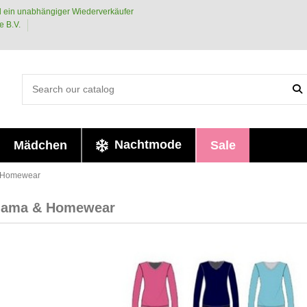
 ein unabhängiger Wiederverkäufer
e B.V.
Nachtmode
Mädchen
Sale
& Homewear
yjama & Homewear