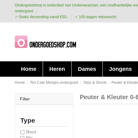
Ondergoedshop is onderdeel van Underwearman, een onafhankelijke we
ondergoed
✓ Gratis Verzending vanaf €50,-
✓ 100 dagen retourrecht
Home
Heren
Dames
Jongens
Home
Ten Cate Meisjes ondergoed
Slips & Shorts
Peuter & Kleute
Peuter & Kleuter 0-
Filter
Type
Short
Slip