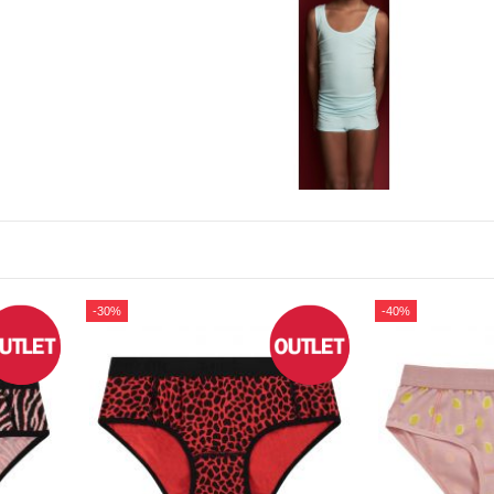
-30%
-40%