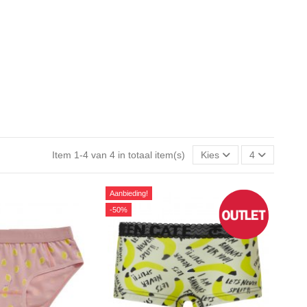
Item 1-4 van 4 in totaal item(s)
Kies
4
Aanbieding!
-50%