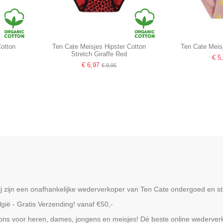
Cotton
Ten Cate Meisjes Hipster Cotton
Ten Cate Meis
Stretch Giraffe Red
€ 5
€ 6,97
€ 9,95
ijn een onafhankelijke wederverkoper van Ten Cate ondergoed en staa
ië - Gratis Verzending! vanaf €50,-
 ons voor heren, dames, jongens en meisjes! Dé beste online wederve