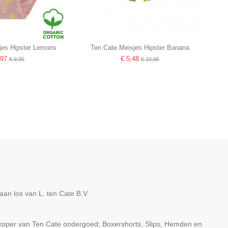
jes Hipster Lemons
Ten Cate Meisjes Hipster Banana
,97
€ 5,48
€ 9,95
€ 10,95
n los van L. ten Cate B.V.
rkoper van Ten Cate ondergoed; Boxershorts, Slips, Hemden en