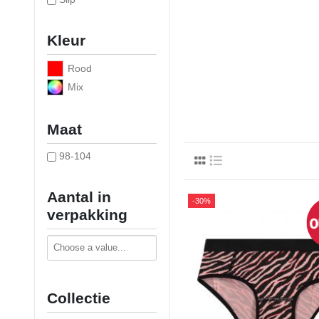
Kleur
Rood
Mix
Maat
98-104
Aantal in
-30%
verpakking
Collectie