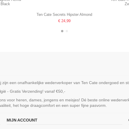
 Black
Zw
Ten Cate Secrets Hipster Almond
€ 24,99
-35%
ijn een onafhankelijke wederverkoper van Ten Cate ondergoed en staa
ië - Gratis Verzending! vanaf €50,-
 ons voor heren, dames, jongens en meisjes! Dé beste online wederve
liteit, het hoge draagcomfort en een super fijne pasvorm.
MIJN ACCOUNT
aghetti Top
Ten Cate Meisjes Pyjama Home
Ten Cate Me