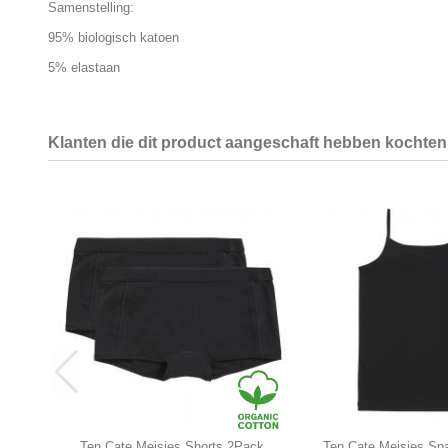
Samenstelling:
95% biologisch katoen
5% elastaan
Klanten die dit product aangeschaft hebben kochten 
Ten Cate Meisjes Shorts 2Pack
Ten Cate Meisjes Sp