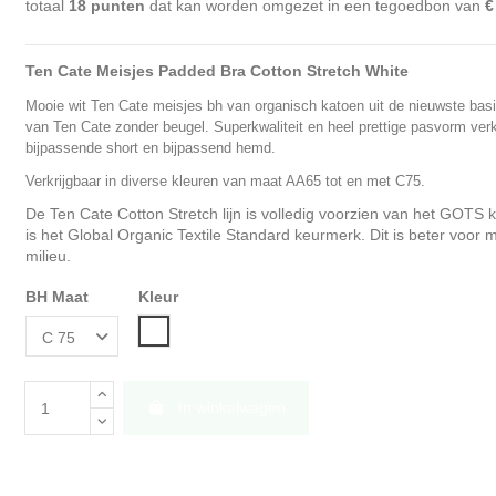
totaal
18
punten
dat kan worden omgezet in een tegoedbon van
€
Ten Cate Meisjes Padded Bra Cotton Stretch White
M
ooie wit Ten Cate meisjes bh van organisch katoen uit de nieuwste basi
van Ten Cate zonder beugel.
S
uperkwaliteit en heel prettige pasvorm ver
bijpassende short en bijpassend hemd.
Verkrijgbaar in diverse kleuren van maat AA65 tot en met C75.
De Ten Cate Cotton Stretch lijn is volledig voorzien van het GOTS 
is het Global Organic Textile Standard keurmerk. Dit is beter voor
milieu.
BH Maat
Kleur
Wit
In winkelwagen