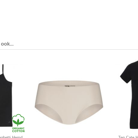
ook...
aghetti Hemd
Ten Cate H