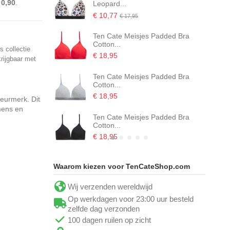
 0,90
.
Leopard...
€ 10,77
€ 17,95
Ten Cate Meisjes Padded Bra
Cotton...
s collectie
€ 18,95
krijgbaar met
Ten Cate Meisjes Padded Bra
Cotton...
€ 18,95
keurmerk. Dit
 mens en
Ten Cate Meisjes Padded Bra
Cotton...
€ 18,95
Waarom kiezen voor TenCateShop.com
Wij verzenden wereldwijd
Op werkdagen voor 23:00 uur besteld
zelfde dag verzonden
100 dagen ruilen op zicht