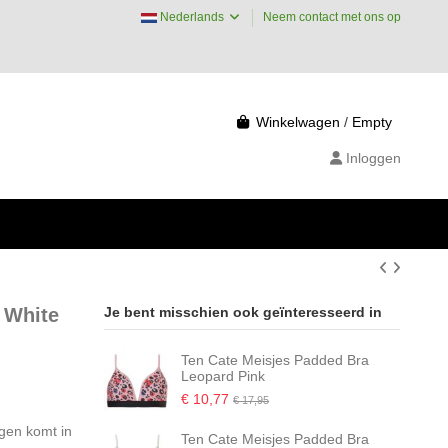
Nederlands
Neem contact met ons op
Winkelwagen
/
Empty
Inloggen
 White
Je bent misschien ook geïnteresseerd in
Ten Cate Meisjes Padded Bra
Leopard Pink
€ 10,77
€ 17,95
gen komt in
Ten Cate Meisjes Padded Bra