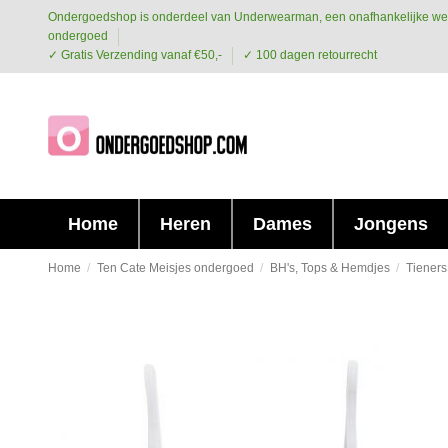
Ondergoedshop is onderdeel van Underwearman, een onafhankelijke we
ondergoed
✓ Gratis Verzending vanaf €50,-
✓ 100 dagen retourrecht
Home
Heren
Dames
Jongens
Home
Ten Cate Meisjes ondergoed
BH's, Tops & Hemdjes
Tiener