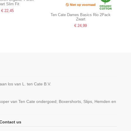
art Slim Fit
Niet op voorraad
€ 22,45
Ten Cate Dames Basics Rio 2Pack
Zwart
€ 24,99
n los van L. ten Cate B.V.
rkoper van Ten Cate ondergoed; Boxershorts, Slips, Hemden en
Niet op voorraad
Contact us
isjes Spaghetti Hemd
Ten Cate Dames Basics Bikini