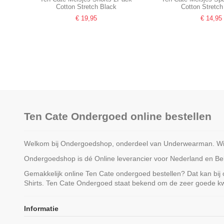
Cotton Stretch Black
Cotton Stretch
€ 19,95
€ 14,95
Ten Cate Ondergoed online bestellen
Welkom bij Ondergoedshop, onderdeel van Underwearman. Wij z
Ondergoedshop is dé Online leverancier voor Nederland en Belg
Gemakkelijk online Ten Cate ondergoed bestellen? Dat kan bij
Shirts. Ten Cate Ondergoed staat bekend om de zeer goede kwa
Niet op voorraad
Informatie
Ten Cate Dames Basics Shorts
Ten Cate Secrets Sp