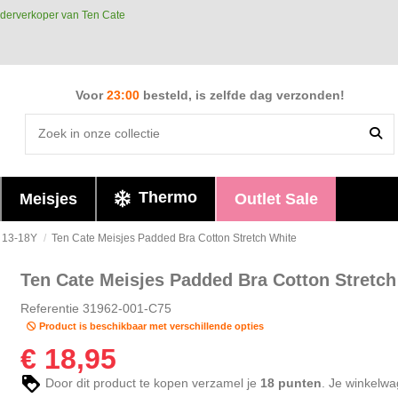
derverkoper van Ten Cate
Voor
23:00
besteld, is zelfde dag verzonden!
Thermo
Meisjes
Outlet Sale
s 13-18Y
Ten Cate Meisjes Padded Bra Cotton Stretch White
Ten Cate Meisjes Padded Bra Cotton Stretch
Referentie
31962-001-C75
Product is beschikbaar met verschillende opties
€ 18,95
Door dit product te kopen verzamel je
18
punten
. Je winkelwa