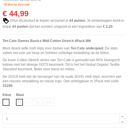
Niet op voorraad
€ 44,99
Door dit product te kopen verzamel je
44
punten
. Je winkelwagen komt in
totaal
44
punten
dat kan worden omgezet in een tegoedbon van
€ 2,20
.
Ten Cate Dames Basics Midi Cotton Stretch 4Pack Wit
Mooi 4pack witte midi slips voor dames van
Ten Cate ondergoed
. De slips
vallen net over uw heup en hebben volledige bedekking op de billen.
De basic Cotton Stretch series van Ten Cate is gemaakt van 95% biologisch
katoen met het strenge GOTS keurmerk. Dit is het het Global Organic Textile
Standard keurmerk. Beter voor mens en milieu.
De 32418 midi zijn de vervanger van de oude 30191 midi slips, voorzien van
een nieuwe verpakking en nieuw logo. Ook verkrijgbaar in 2Pack met code
32280
.
Kleur
Maat
Wit
M
L
XL
XXL