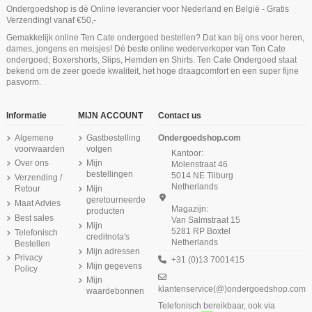
Ondergoedshop is dé Online leverancier voor Nederland en België - Gratis
Product is beschikbaar met verschillende opties
Verzending! vanaf €50,-
Ten Cate Secrets Spaghetti Top Lace
Ten Cate Secrets Singlet Top 2-Way
Ten Cate Heren Swimshort Shrimps
Gemakkelijk online Ten Cate ondergoed bestellen? Dat kan bij ons voor heren,
Off White
Rood
Niet op voorraad
Niet op voorraad
Niet op voorraad
dames, jongens en meisjes! Dé beste online wederverkoper van Ten Cate
€ 39,95
€ 34,99
€ 29,99
ondergoed; Boxershorts, Slips, Hemden en Shirts. Ten Cate Ondergoed staat
Ten Cate Dames Thermo Rib T-Shirt
Ten Cate Dames Basics Midi 4Pack
Ten Cate Heren Basics Singlet
Ten Cate Dames Basics Maxi
Ten Cate Dames Basics Hipster
bekend om de zeer goede kwaliteit, het hoge draagcomfort en een super fijne
Cotton Stretch 2Pack Light Grey
Highwaist 4Pack Zwart
Longsleeve Wit
Beige
Lace Zwart
pasvorm.
Melee
€ 44,99
€ 39,99
€ 44,99
€ 11,99
€ 15,99
€ 37,99
Informatie
MIJN ACCOUNT
Contact us
Algemene
Gastbestelling
Ondergoedshop.com
voorwaarden
volgen
Kantoor:
Over ons
Mijn
Molenstraat 46
bestellingen
5014 NE Tilburg
Verzending /
Netherlands
Retour
Mijn
geretourneerde
Maat Advies
Magazijn:
producten
Best sales
Van Salmstraat 15
Mijn
5281 RP Boxtel
Telefonisch
creditnota's
Netherlands
Bestellen
Mijn adressen
Privacy
+31 (0)13 7001415
Mijn gegevens
Policy
Mijn
klantenservice(@)ondergoedshop.com
waardebonnen
Telefonisch bereikbaar, ook via