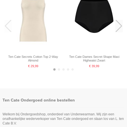
Niet op voorraad
Ten Cate Dames Basics Midi 2Pack
Zwart
€ 24,99
Ten Cate Secrets Cotton Top 2-Way
Ten Cate Dames Secret Shape Maxi
Almond
Highwaist Zwart
€ 29,99
€ 39,99
-25%
Ten Cate Ondergoed online bestellen
Welkom bij Ondergoedshop, onderdeel van Underwearman. Wij zijn een
onafhankelijke wederverkoper van Ten Cate ondergoed en staan los van L. ten
Cate B.V.