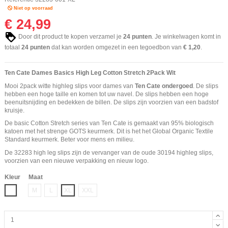
Niet op voorraad
€ 24,99
Door dit product te kopen verzamel je
24
punten
. Je winkelwagen komt in
totaal
24
punten
dat kan worden omgezet in een tegoedbon van
€ 1,20
.
Ten Cate Dames Basics High Leg Cotton Stretch 2Pack Wit
Mooi 2pack witte highleg slips voor dames van
Ten Cate ondergoed
. De slips
hebben een hoge taille en komen tot uw navel. De slips hebben een hoge
beenuitsnijding en bedekken de billen. De slips zijn voorzien van een badstof
kruisje.
De basic Cotton Stretch series van Ten Cate is gemaakt van 95% biologisch
katoen met het strenge GOTS keurmerk. Dit is het het Global Organic Textile
Standard keurmerk. Beter voor mens en milieu.
De 32283 high leg slips zijn de vervanger van de oude 30194 highleg slips,
voorzien van een nieuwe verpakking en nieuw logo.
Kleur
Maat
Wit
M
L
XL
XXL