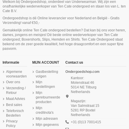
Welkom bij Ondergoedshop, onderdeel van Underwearman. Wij zijn een
onafhankelijke wederverkoper van Ten Cate ondergoed en staan los van L. ten
Cate B.V.
Ondergoedshop is dé Online leverancier voor Nederland en België - Gratis
Verzending! vanaf €50,-
Ten Cate Jongens Boxershort 2Pack
Ten Cate Meisjes Shorts 2Pack
Gemakkelijk online Ten Cate ondergoed bestellen? Dat kan bij ons voor heren,
Cotton Stretch Light Army Green
Cotton Stretch Light Grey Melee
Niet op voorraad
Niet op voorraad
Niet op voorraad
dames, jongens en meisjes! Dé beste online wederverkoper van Ten Cate
€ 19,95
€ 19,95
ondergoed; Boxershorts, Slips, Hemden en Shirts. Ten Cate Ondergoed staat
Ten Cate Dames Basics Midi 2Pack
Ten Cate Dames Basics Singlet
Ten Cate Heren Bamboo Short
Ten Cate Dames Basics Rio 2Pack
Ten Cate Dames Basics Cotton
Ten Cate Heren Basics Singlet
bekend om de zeer goede kwaliteit, het hoge draagcomfort en een super fijne
2Pack Grey Melange
Hemd Beige
Beige
Cotton Stretch 2Pack Wit
Shape High Leg Wit
Beige
pasvorm.
€ 24,99
€ 18,99
€ 32,95
€ 24,99
€ 24,99
€ 37,99
Informatie
MIJN ACCOUNT
Contact us
Algemene
Gastbestelling
Ondergoedshop.com
voorwaarden
volgen
Kantoor:
Over ons
Mijn
Molenstraat 46
bestellingen
5014 NE Tilburg
Verzending /
Netherlands
Retour
Mijn
geretourneerde
Maat Advies
Magazijn:
producten
Best sales
Van Salmstraat 15
Mijn
5281 RP Boxtel
Telefonisch
creditnota's
Netherlands
Bestellen
Mijn adressen
Privacy
+31 (0)13 7001415
Mijn gegevens
Policy