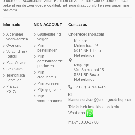
ondergoed; Boxershorts, Slips, Hemden en Shirts. Ten Cate Ondergoed staat
Ten Cate Dames Basics Midi 4Pack
Ten Cate Dames Basics Cotton
Ten Cate Secrets Lace Brazilian High
bekend om de zeer goede kwaliteit, het hoge draagcomfort en een super fijne
Shape Spaghetti Shirt Lace Zwart
Zwart
Waist Zwart
pasvorm.
€ 29,99
€ 44,99
€ 15,38
€ 22,95
Informatie
MIJN ACCOUNT
Contact us
Algemene
Gastbestelling
Ondergoedshop.com
voorwaarden
volgen
Kantoor:
Over ons
Mijn
Molenstraat 46
bestellingen
5014 NE Tilburg
Verzending /
Netherlands
Retour
Mijn
geretourneerde
Maat Advies
Magazijn:
producten
Best sales
Van Salmstraat 15
Mijn
5281 RP Boxtel
Telefonisch
creditnota's
Netherlands
Bestellen
Mijn adressen
Privacy
+31 (0)13 7001415
Mijn gegevens
Policy
Mijn
klantenservice(@)ondergoedshop.com
waardebonnen
Telefonisch bereikbaar, ook via
Whatsapp
ma-vr 10.00-17.00