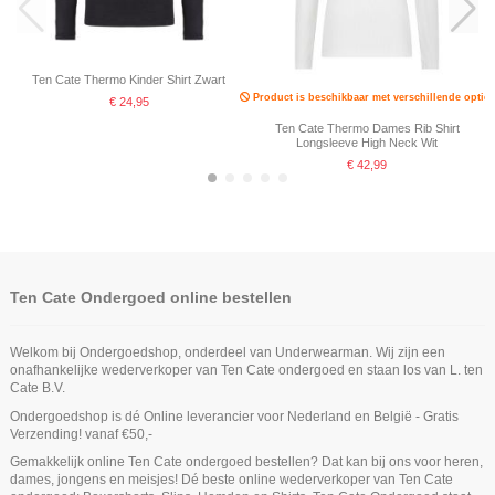
Ten Cate Thermo Kinder Shirt Zwart
Product is beschikbaar met verschillende opties
€ 24,95
Ten Cate Thermo Dames Rib Shirt
Longsleeve High Neck Wit
€ 42,99
-25%
-33%
Ten Cate Ondergoed online bestellen
Welkom bij Ondergoedshop, onderdeel van Underwearman. Wij zijn een
onafhankelijke wederverkoper van Ten Cate ondergoed en staan los van L. ten
Cate B.V.
Ondergoedshop is dé Online leverancier voor Nederland en België - Gratis
Niet op voorraad
Verzending! vanaf €50,-
Ten Cate Secrets Midi Hipster Rood
Ten Cate Secrets Maxi Highwaist
Ten Cate Secrets Spaghetti Top Lace
Ten Cate Secrets Singlet Off White
Ten Cate Secrets Singlet Black
Gemakkelijk online Ten Cate ondergoed bestellen? Dat kan bij ons voor heren,
Coconut
Rood
Niet op voorraad
dames, jongens en meisjes! Dé beste online wederverkoper van Ten Cate
€ 24,99
€ 29,99
€ 29,99
€ 18,74
€ 34,99
€ 24,99