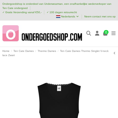
Ondergoedshop is onderdeel van Underwearman, een onafhankelijke wederverkoper van
Ten Cate ondergoed
✓ Gratis Verzending vanaf €50,-
✓ 100 dagen retourrecht
Nederlands
Neem contact met ons op
0
Home
Ten Cate Dames
Thermo Dames
Ten Cate Dames Thermo Singlet V-neck
lace Zwart