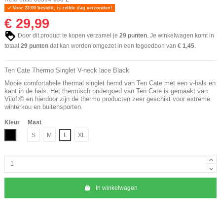
Voor 23:00 besteld, is zelfde dag verzonden!
€ 29,99
Door dit product te kopen verzamel je
29
punten
. Je winkelwagen komt in
totaal
29
punten
dat kan worden omgezet in een tegoedbon van
€ 1,45
.
Ten Cate Thermo Singlet V-neck lace Black
Mooie comfortabele thermal singlet hemd van Ten Cate met een v-hals en
kant in de hals. Het thermisch ondergoed van Ten Cate is gemaakt van
Viloft© en hierdoor zijn de thermo producten zeer geschikt voor extreme
winterkou en buitensporten.
Kleur
Maat
Zwart
S
M
L
XL
In winkelwagen