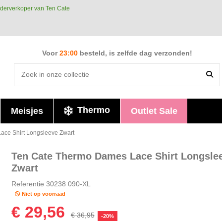
derverkoper van Ten Cate
Voor
23:00
besteld, is zelfde dag verzonden!
Thermo
Meisjes
Outlet Sale
ace Shirt Longsleeve Zwart
Ten Cate Thermo Dames Lace Shirt Longsle
Zwart
Referentie
30238 090-XL
Niet op voorraad
€ 29,56
€ 36,95
-20%