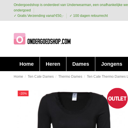
Ondergoedshop is onderdeel van Underwearman, een onafhankelijke we
ondergoed
✓ Gratis Verzending vanaf €50,-
✓ 100 dagen retourrecht
Home
Heren
Dames
Jongens
Home
Ten Cate Dames
Thermo Dames
Ten Cate Thermo Dames L
-20%