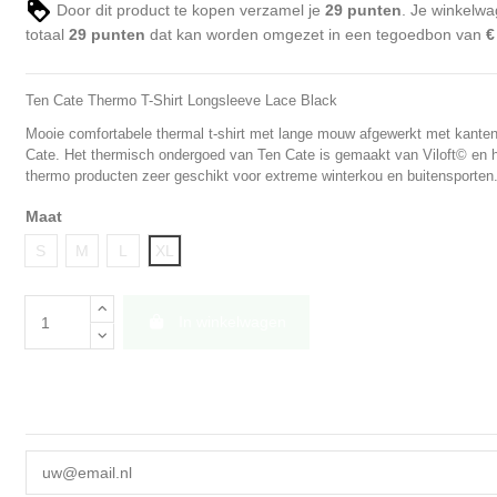
Door dit product te kopen verzamel je
29
punten
. Je winkelwa
totaal
29
punten
dat kan worden omgezet in een tegoedbon van
€
Ten Cate Thermo T-Shirt Longsleeve Lace Black
Mooie comfortabele thermal t-shirt met lange mouw afgewerkt met kanten
Cate. Het thermisch ondergoed van Ten Cate is gemaakt van Viloft© en hi
thermo producten zeer geschikt voor extreme winterkou en buitensporten
Maat
S
M
L
XL
In winkelwagen