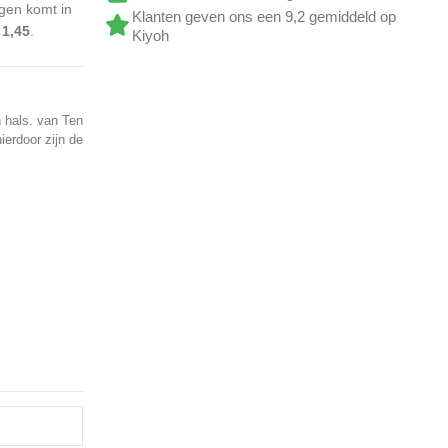
gen komt in
Klanten geven ons een 9,2 gemiddeld op
 1,45
.
Kiyoh
 hals. van Ten
erdoor zijn de
.