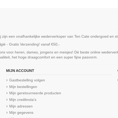
ijn een onafhankelijke wederverkoper van Ten Cate ondergoed en staa
ië - Gratis Verzending! vanaf €50,-
 ons voor heren, dames, jongens en meisjes! Dé beste online wederve
liteit, het hoge draagcomfort en een super fijne pasvorm.
rraad
Niet op voorraad
MIJN ACCOUNT
 Brief Hipster
Ten Cate Secrets Maxi Highwaist
Ten Cate 
Gastbestelling volgen
Pecan
Mijn bestellingen
€ 24,99
Mijn geretourneerde producten
Mijn creditnota's
Mijn adressen
Mijn gegevens