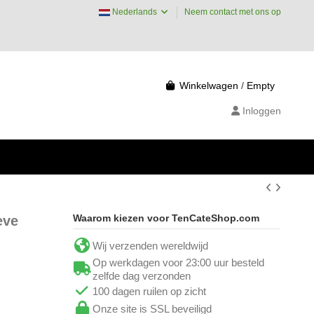
Nederlands
Neem contact met ons op
Winkelwagen
/
Empty
Inloggen
Waarom kiezen voor TenCateShop.com
eve
Wij verzenden wereldwijd
Op werkdagen voor 23:00 uur besteld
zelfde dag verzonden
100 dagen ruilen op zicht
Onze site is SSL beveiligd