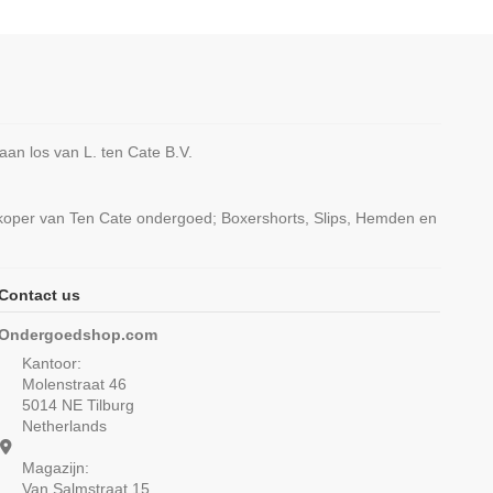
n los van L. ten Cate B.V.
rkoper van Ten Cate ondergoed; Boxershorts, Slips, Hemden en
Contact us
Secrets String Rood
Ten Cate Secrets Spaghetti Top
Ondergoedshop.com
Lace Zwart
€ 19,99
Kantoor:
€ 34,99
Molenstraat 46
5014 NE Tilburg
Netherlands
Magazijn:
Van Salmstraat 15