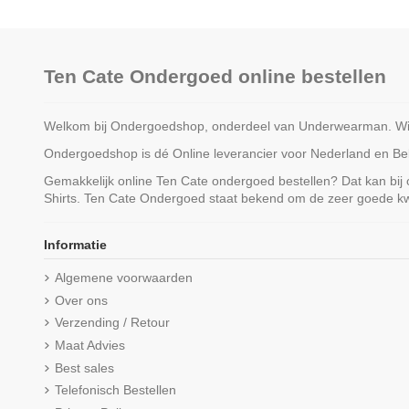
Ten Cate Ondergoed online bestellen
Welkom bij Ondergoedshop, onderdeel van Underwearman. Wij z
Ondergoedshop is dé Online leverancier voor Nederland en Belg
Gemakkelijk online Ten Cate ondergoed bestellen? Dat kan bij
Shirts. Ten Cate Ondergoed staat bekend om de zeer goede kwa
Niet op voorraad
Niet op voo
Informatie
Ten Cate Heren Basics T-shirt
Ten Cate Secrets Midi
Algemene voorwaarden
Cotton Stretch 2Pack Wit
Almond
Over ons
€ 39,99
€ 24,99
Verzending / Retour
Maat Advies
Best sales
Telefonisch Bestellen