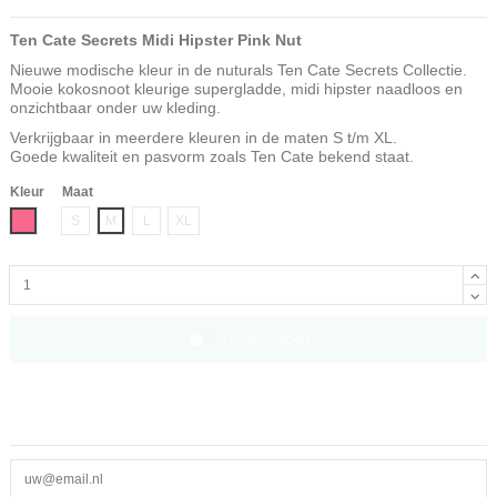
Ten Cate Secrets Midi Hipster Pink Nut
Nieuwe modische kleur in de nuturals Ten Cate Secrets Collectie.
Mooie kokosnoot kleurige supergladde, midi hipster naadloos en
onzichtbaar onder uw kleding.
Verkrijgbaar in meerdere kleuren in de maten S t/m XL.
Goede kwaliteit en pasvorm zoals Ten Cate bekend staat.
Kleur
Maat
Roze
S
M
L
XL
In winkelwagen