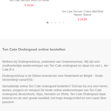
Ten Cate Secrets Short Off White
€ 24,99
Ten Cate Secrets Cotton Midi Brief
Hipster Walnut
€ 24,99
Ten Cate Ondergoed online bestellen
Welkom bij Ondergoedshop, onderdeel van Underwearman. Wij zijn een
onafhankelijke wederverkoper van Ten Cate ondergoed en staan los van L. ten
Cate B.V.
Ondergoedshop is dé Online leverancier voor Nederland en België - Gratis
Niet op voorraad
Niet op voorraad
Verzending! vanaf €50,-
Ten Cate Secrets Highleg Brief
Ten Cate Secrets String Rood
Ten Cate Secrets Singlet Top 2-Way
Ten Cate Secrets Maxi Highwaist
Ten Cate Meisjes Shorts 2Pack
Gemakkelijk online Ten Cate ondergoed bestellen? Dat kan bij ons voor heren,
Hazelnut
Cotton Stretch Black
Pink Nut
Walnut
Niet op voorraad
dames, jongens en meisjes! Dé beste online wederverkoper van Ten Cate
€ 19,99
€ 24,99
€ 24,99
€ 19,95
€ 29,99
ondergoed; Boxershorts, Slips, Hemden en Shirts. Ten Cate Ondergoed staat
Ten Cate Secrets Spaghetti Shirt
Ten Cate Dames Basics Shorts
Ten Cate Secrets Cotton Midi Brief
bekend om de zeer goede kwaliteit, het hoge draagcomfort en een super fijne
2Pack Zwart
Almond
Hipster Almond
pasvorm.
€ 24,99
€ 29,99
€ 24,99