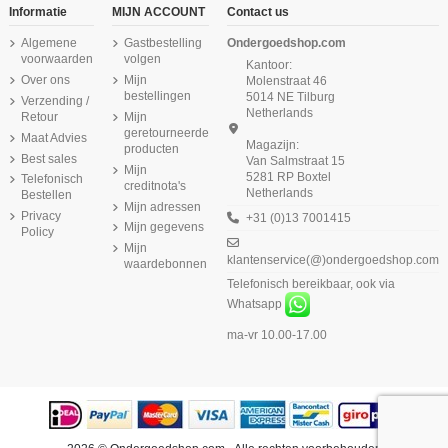
Informatie
MIJN ACCOUNT
Contact us
Algemene
Gastbestelling
Ondergoedshop.com
voorwaarden
volgen
Kantoor:
Over ons
Mijn
Molenstraat 46
bestellingen
5014 NE Tilburg
Verzending /
Netherlands
Retour
Mijn
geretourneerde
Maat Advies
Magazijn:
producten
Best sales
Van Salmstraat 15
Mijn
5281 RP Boxtel
Telefonisch
creditnota's
Netherlands
Bestellen
Mijn adressen
Privacy
+31 (0)13 7001415
Mijn gegevens
Policy
Mijn
klantenservice(@)ondergoedshop.com
waardebonnen
Telefonisch bereikbaar, ook via
Whatsapp
ma-vr 10.00-17.00