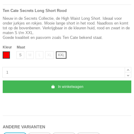
Ten Cate Secrets Long Short Rood
Nieuw in de Secrets Collectie, de High Waist Long Short. Ideaal voor
onder jurkjes en rokjes. Mooie lange short in het rood. Naadloos en komt
tot op de bovenbenen. Verkrijgbaar in de kleuren huid, rood en zwart in de
maten S t/m XXL.
Goede kwaliteit en pasvorm zoals Ten Cate bekend staat.
Kleur
Maat
Rood
S
M
L
XL
XXL
In winkelwagen
ANDERE VARIANTEN