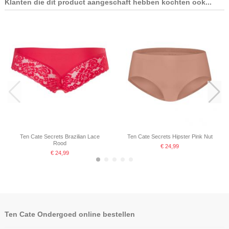
Klanten die dit product aangeschaft hebben kochten ook...
Niet op voorraad
Niet op voorraad
Ten Cate Secrets Long Short Zwart
Ten Cate Secrets Short Taupe
Ten Cate Secrets Short Off White
€ 16,07
€ 29,99
€ 24,99
€ 22,95
Ten Cate Secrets Brazilian Lace
Ten Cate Secrets Hipster Pink Nut
Rood
€ 24,99
€ 24,99
-25%
-25%
Ten Cate Ondergoed online bestellen