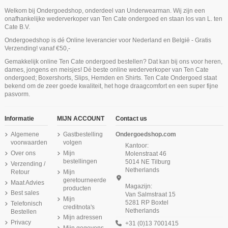
Welkom bij Ondergoedshop, onderdeel van Underwearman. Wij zijn een
onafhankelijke wederverkoper van Ten Cate ondergoed en staan los van L. ten
Cate B.V.
Ondergoedshop is dé Online leverancier voor Nederland en België - Gratis
Verzending! vanaf €50,-
Ten Cate Secrets String Pink Nut
Ten Cate Secrets Short Pink Nut
Ten Cate Secrets Maxi Highwaist
Ten Cate Meisjes Soft Top Light
Ten Cate Secrets Long Short
Gemakkelijk online Ten Cate ondergoed bestellen? Dat kan bij ons voor heren,
Cotton Stretch Red
Dark Navy
Coconut
Niet op voorraad
Niet op voorraad
Niet op voorraad
dames, jongens en meisjes! Dé beste online wederverkoper van Ten Cate
€ 19,99
€ 24,99
€ 22,49
€ 24,99
€ 13,95
€ 29,99
ondergoed; Boxershorts, Slips, Hemden en Shirts. Ten Cate Ondergoed staat
Ten Cate Dames Basics High Leg
Ten Cate Heren Basics Shorty
Ten Cate Heren Basics Shorts
bekend om de zeer goede kwaliteit, het hoge draagcomfort en een super fijne
Cotton Stretch 2Pack Antraciet Melee
Lace Zwart
4Pack Navy Cotton Stretch
pasvorm.
€ 24,74
€ 15,99
€ 59,99
€ 32,99
Informatie
MIJN ACCOUNT
Contact us
Algemene
Gastbestelling
Ondergoedshop.com
voorwaarden
volgen
Kantoor:
Over ons
Mijn
Molenstraat 46
bestellingen
5014 NE Tilburg
Verzending /
Netherlands
Retour
Mijn
geretourneerde
Maat Advies
Magazijn:
producten
Best sales
Van Salmstraat 15
Mijn
5281 RP Boxtel
Telefonisch
creditnota's
Netherlands
Bestellen
Mijn adressen
Privacy
+31 (0)13 7001415