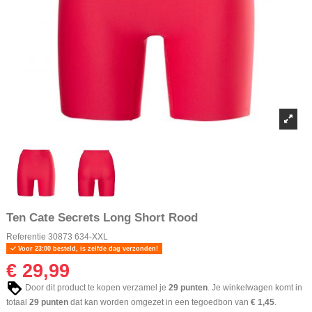
Ten Cate Secrets Long Short Rood
Referentie
30873 634-XXL
Voor 23:00 besteld, is zelfde dag verzonden!
€ 29,99
Door dit product te kopen verzamel je
29
punten
. Je winkelwagen komt in
totaal
29
punten
dat kan worden omgezet in een tegoedbon van
€ 1,45
.