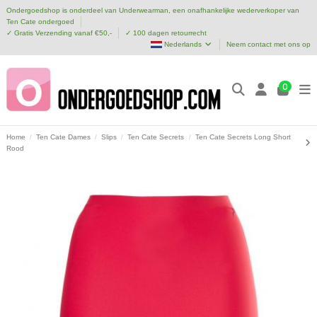
Ondergoedshop is onderdeel van Underwearman, een onafhankelijke wederverkoper van
Ten Cate ondergoed
✓ Gratis Verzending vanaf €50,-
✓ 100 dagen retourrecht
Nederlands
Neem contact met ons op
0
Home
Ten Cate Dames
Slips
Ten Cate Secrets
Ten Cate Secrets Long Short
Rood