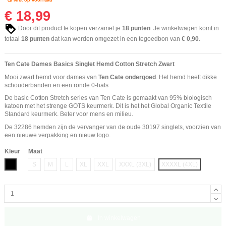
€ 18,99
Door dit product te kopen verzamel je
18
punten
. Je winkelwagen komt in
totaal
18
punten
dat kan worden omgezet in een tegoedbon van
€ 0,90
.
Ten Cate Dames Basics Singlet Hemd Cotton Stretch Zwart
Mooi zwart hemd voor dames van
Ten Cate ondergoed
. Het hemd heeft dikke
schouderbanden en een ronde 0-hals
De basic Cotton Stretch series van Ten Cate is gemaakt van 95% biologisch
katoen met het strenge GOTS keurmerk. Dit is het het Global Organic Textile
Standard keurmerk. Beter voor mens en milieu.
De 32286 hemden zijn de vervanger van de oude 30197 singlets, voorzien van
een nieuwe verpakking en nieuw logo.
Kleur
Maat
Zwart
S
M
L
XL
XXL
XXXL (3XL)
XXXXL (4XL)
In winkelwagen