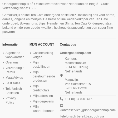
Ondergoedshop is dé Online leverancier voor Nederland en België - Gratis
Niet op voorraad
Verzending! vanaf €50,-
Ten Cate Secrets Spaghetti Top Lace
Ten Cate Secrets Singlet Lace Lace
Ten Cate Secrets Hipster Walnut
Ten Cate Secrets Short Pink Nut
Ten Cate Secrets Long Short
Gemakkelijk online Ten Cate ondergoed bestellen? Dat kan bij ons voor heren,
Coconut
Zwart
Hazelnut
Niet op voorraad
dames, jongens en meisjes! Dé beste online wederverkoper van Ten Cate
€ 24,99
€ 24,99
€ 26,24
€ 34,99
€ 29,99
€ 34,99
ondergoed; Boxershorts, Slips, Hemden en Shirts. Ten Cate Ondergoed staat
Ten Cate Heren Bamboo Long Short
Ten Cate Secrets Singlet Lace
Ten Cate Secrets Cotton Midi Brief
bekend om de zeer goede kwaliteit, het hoge draagcomfort en een super fijne
2Pack Grey Melange
Almond
Hipster Zwart
pasvorm.
€ 34,99
€ 33,95
€ 24,99
Informatie
MIJN ACCOUNT
Contact us
Algemene
Gastbestelling
Ondergoedshop.com
voorwaarden
volgen
Kantoor:
Over ons
Mijn
Molenstraat 46
bestellingen
5014 NE Tilburg
Verzending /
Netherlands
Retour
Mijn
geretourneerde
Maat Advies
Magazijn:
producten
Best sales
Van Salmstraat 15
Mijn
5281 RP Boxtel
Telefonisch
creditnota's
Netherlands
Bestellen
Mijn adressen
Privacy
+31 (0)13 7001415
Mijn gegevens
Policy
Mijn
klantenservice(@)ondergoedshop.com
waardebonnen
Telefonisch bereikbaar, ook via