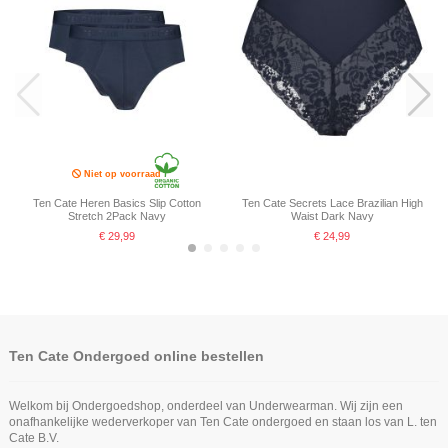
Niet op voorraad
Ten Cate Heren Basics Slip Cotton
Ten Cate Secrets Lace Brazilian High
Stretch 2Pack Navy
Waist Dark Navy
€ 29,99
€ 24,99
-25%
Ten Cate Ondergoed online bestellen
Welkom bij Ondergoedshop, onderdeel van Underwearman. Wij zijn een
onafhankelijke wederverkoper van Ten Cate ondergoed en staan los van L. ten
Cate B.V.