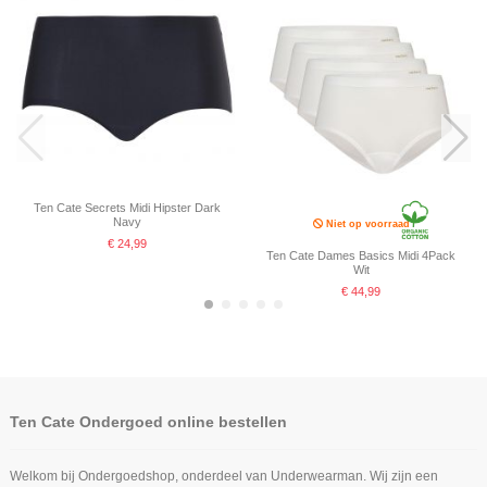
Ten Cate Secrets Midi Hipster Dark
Navy
Niet op voorraad
€ 24,99
Ten Cate Dames Basics Midi 4Pack
Wit
€ 44,99
-20%
Ten Cate Ondergoed online bestellen
Welkom bij Ondergoedshop, onderdeel van Underwearman. Wij zijn een