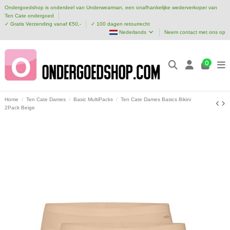
Ondergoedshop is onderdeel van Underwearman, een onafhankelijke wederverkoper van
Ten Cate ondergoed
✓ Gratis Verzending vanaf €50,-
✓ 100 dagen retourrecht
Nederlands
Neem contact met ons op
0
Home
Ten Cate Dames
Basic MultiPacks
Ten Cate Dames Basics Bikini
2Pack Beige