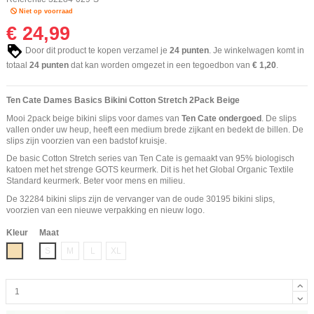
Niet op voorraad
€ 24,99
Door dit product te kopen verzamel je
24
punten
. Je winkelwagen komt in
totaal
24
punten
dat kan worden omgezet in een tegoedbon van
€ 1,20
.
Ten Cate Dames Basics Bikini Cotton Stretch 2Pack Beige
Mooi 2pack beige bikini slips voor dames van
Ten Cate ondergoed
. De slips
vallen onder uw heup, heeft een medium brede zijkant en bedekt de billen. De
slips zijn voorzien van een badstof kruisje.
De basic Cotton Stretch series van Ten Cate is gemaakt van 95% biologisch
katoen met het strenge GOTS keurmerk. Dit is het het Global Organic Textile
Standard keurmerk. Beter voor mens en milieu.
De 32284 bikini slips zijn de vervanger van de oude 30195 bikini slips,
voorzien van een nieuwe verpakking en nieuw logo.
Kleur
Maat
Beige
S
M
L
XL