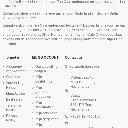
onafhankelijke wederverkoper van Ten Cate ondergoed en staan los van L. ten
Cate B.V.
Ondergoedshop is dé Online leverancier voor Nederland en België - Gratis
Product is beschikbaar met verschillende opties
Niet op voorraad
Niet op voorraad
Verzending! vanaf €50,-
Ten Cate Meisjes Padded Bra Cotton
Ten Cate Secrets Spaghetti Shirt Off
Ten Cate Meisjes Hipster Slip 2Pack
Ten Cate Thermo Dames Lace Shirt
Gemakkelijk online Ten Cate ondergoed bestellen? Dat kan bij ons voor heren,
Cotton Stretch Light Grey Melee
Longsleeve Zwart
Stretch White
White
Product is beschikbaar met verschillende opties
Niet op voorraad
Niet op voorraad
dames, jongens en meisjes! Dé beste online wederverkoper van Ten Cate
€ 29,56
€ 29,99
€ 19,95
€ 18,95
€ 36,95
ondergoed; Boxershorts, Slips, Hemden en Shirts. Ten Cate Ondergoed staat
Ten Cate Secrets Cotton Short Zwart
Ten Cate Dames Basics Singlet Lace
Ten Cate Heren Bamboo Long Short
Ten Cate Dames Basics Rio 2Pack
bekend om de zeer goede kwaliteit, het hoge draagcomfort en een super fijne
2Pack Grey Melange
Hemd Zwart
Wit
€ 24,99
pasvorm.
€ 33,95
€ 24,99
€ 21,99
Informatie
MIJN ACCOUNT
Contact us
Algemene
Gastbestelling
Ondergoedshop.com
voorwaarden
volgen
Kantoor:
Over ons
Mijn
Molenstraat 46
bestellingen
5014 NE Tilburg
Verzending /
Netherlands
Retour
Mijn
geretourneerde
Maat Advies
Magazijn:
producten
Best sales
Van Salmstraat 15
Mijn
5281 RP Boxtel
Telefonisch
creditnota's
Netherlands
Bestellen
Mijn adressen
Privacy
+31 (0)13 7001415
Mijn gegevens
Policy
Mijn