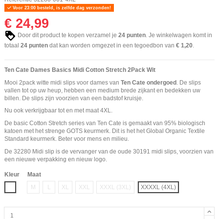
Voor 23:00 besteld, is zelfde dag verzonden!
€ 24,99
Door dit product te kopen verzamel je
24
punten
. Je winkelwagen komt in
totaal
24
punten
dat kan worden omgezet in een tegoedbon van
€ 1,20
.
Ten Cate Dames Basics Midi Cotton Stretch 2Pack Wit
Mooi 2pack witte midi slips voor dames van
Ten Cate ondergoed
. De slips
vallen tot op uw heup, hebben een medium brede zijkant en bedekken uw
billen. De slips zijn voorzien van een badstof kruisje.
Nu ook verkrijgbaar tot en met maat 4XL.
De basic Cotton Stretch series van Ten Cate is gemaakt van 95% biologisch
katoen met het strenge GOTS keurmerk. Dit is het het Global Organic Textile
Standard keurmerk. Beter voor mens en milieu.
De 32280 Midi slip is de vervanger van de oude 30191 midi slips, voorzien van
een nieuwe verpakking en nieuw logo.
Kleur
Maat
Wit
M
L
XL
XXL
XXXL (3XL)
XXXXL (4XL)