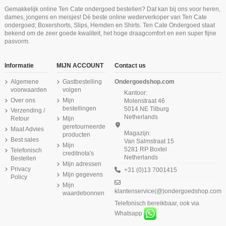
Ten Cate Meisjes Shorts 2Pack
Gemakkelijk online Ten Cate ondergoed bestellen? Dat kan bij ons voor heren,
Cotton Stretch Red
Niet op voorraad
Niet op voorraad
Niet op voorraad
Niet op voorraad
dames, jongens en meisjes! Dé beste online wederverkoper van Ten Cate
€ 19,95
ondergoed; Boxershorts, Slips, Hemden en Shirts. Ten Cate Ondergoed staat
Ten Cate Heren Basics Classic Brief
Ten Cate Secrets Singlet Top 2-Way
Ten Cate Secrets Cotton Top 2-Way
Ten Cate Heren Basics Shorty
Ten Cate Meisjes Padded Bra Cotton
Ten Cate Dames Basics Midi Lace
Ten Cate Secrets Cotton Midi Brief
bekend om de zeer goede kwaliteit, het hoge draagcomfort en een super fijne
Cotton Stretch 2Pack Light Grey
Cotton Stretch 2Pack Wit
Dark Navy
Zwart
Stretch Ash Pink
Hipster Almond
Zwart
pasvorm.
Melee
€ 29,99
€ 29,99
€ 29,99
€ 15,99
€ 24,99
€ 18,95
€ 24,74
€ 32,99
Informatie
MIJN ACCOUNT
Contact us
Algemene
Gastbestelling
Ondergoedshop.com
voorwaarden
volgen
Kantoor:
Over ons
Mijn
Molenstraat 46
bestellingen
5014 NE Tilburg
Verzending /
Netherlands
Retour
Mijn
geretourneerde
Maat Advies
Magazijn:
producten
Best sales
Van Salmstraat 15
Mijn
5281 RP Boxtel
Telefonisch
creditnota's
Netherlands
Bestellen
Mijn adressen
Privacy
+31 (0)13 7001415
Mijn gegevens
Policy
Mijn
klantenservice(@)ondergoedshop.com
waardebonnen
Telefonisch bereikbaar, ook via
Whatsapp