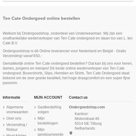
Ten Cate Ondergoed online bestellen
Welkom bij Ondergoedshop, onderdeel van Underwearman. Wij zijn een
onafhankelijke wederverkoper van Ten Cate ondergoed en staan los van L. ten
Cate B.V.
Ondergoedshop is dé Online leverancier voor Nederland en België - Gratis
Verzending! vanaf €50,-
Gemakkelijk online Ten Cate ondergoed bestellen? Dat kan bij ons voor heren,
dames, jongens en meisjes! Dé beste online wederverkoper van Ten Cate
ondergoed; Boxershorts, Slips, Hemden en Shirts. Ten Cate Ondergoed staat
bekend om de zeer goede kwaliteit, het hoge draagcomfort en een super fijne
pasvorm.
Informatie
MIJN ACCOUNT
Contact us
Algemene
Gastbestelling
Ondergoedshop.com
voorwaarden
volgen
Kantoor:
Over ons
Mijn
Molenstraat 46
bestellingen
5014 NE Tilburg
Verzending /
Netherlands
Retour
Mijn
geretourneerde
Maat Advies