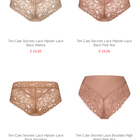
Ten Cate Secrets Lace Hipster Lace
Ten Cate Secrets Lace Hipster Lace
Back Walnut
Back Pink Nut
€ 24,99
€ 24,99
Ten Cate Secrets Lace Hipster Lace
Ten Cate Secrets Lace Brazilian High
Back Hazelnut
Waist Pink Nut