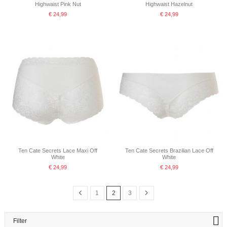
Highwaist Pink Nut
Highwaist Hazelnut
€ 24,99
€ 24,99
Ten Cate Secrets Lace Maxi Off
Ten Cate Secrets Brazilian Lace Off
White
White
€ 24,99
€ 24,99
1
2
3
Filter