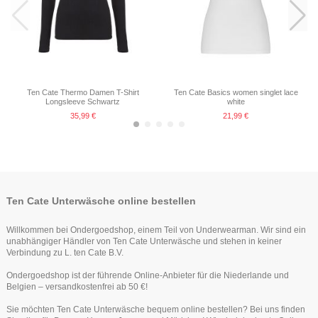
Ten Cate Thermo Damen T-Shirt
Ten Cate Basics women singlet lace
Longsleeve Schwartz
white
35,99 €
21,99 €
Ten Cate Unterwäsche online bestellen
Willkommen bei Ondergoedshop, einem Teil von Underwearman. Wir sind ein
unabhängiger Händler von Ten Cate Unterwäsche und stehen in keiner
Verbindung zu L. ten Cate B.V.
Ondergoedshop ist der führende Online-Anbieter für die Niederlande und
Belgien – versandkostenfrei ab 50 €!
Ten Cate Secrets Singlet Schwartz
Ten Cate Secrets Midi Hipster Off
Sie möchten Ten Cate Unterwäsche bequem online bestellen? Bei uns finden
Weiss
34,99 €