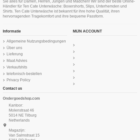
Sie alles für Damen, Herren, Jungen und Mädchen! Wir sind der beste Online-
24,99 €
Händler für Ten Cate Unterwäsche: Boxershorts, Slips, Unterhemden und
Ten Cate Basics women midi 4 pack
Ten Cate Basics women midi 4 pack
Ten Cate Basics women long shorts
Ten Cate Basics women spaghetti
Ten Cate Basics women bikini 2 pack
Ten Cate Basics men classic slip 2
Shirts. Ten Cate Unterwäsche ist bekannt für ihre hohe Qualität, ihren
2 pc white
top black
beige
white
pack black
white
hervorragenden Tragekomfort und ihre bequeme Passform.
18,99 €
34,99 €
44,99 €
44,99 €
29,99 €
24,99 €
Informatie
MIJN ACCOUNT
Allgemeine Nutzungsbedingungen
Über uns
Lieferung
Maat Advies
Verkaufshits
telefonisch-bestellen
Privacy Policy
Contact us
Ondergoedshop.com
Kantoor:
Molenstraat 46
5014 NE Tilburg
Netherlands
Magazijn:
Van Salmstraat 15