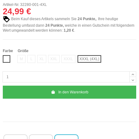
Artikel-Nr.
32280-001-4XL
24,99 €
Beim Kauf dieses Artikels sammeln Sie
24
Punkte,
. Ihre heutige
Bestellung umfasst dann
24
Punkte,
welche in einen Gutschein mit folgendem
Wert umgewandelt werden können:
1,20 €
.
Farbe
Größe
Weiß
M
L
XL
XXL
XXXL
XXXL (4XL)
In den Warenkorb