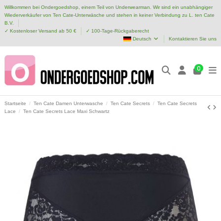
Willkommen bei Ondergoedshop, einem Teil von Underwearman. Wir sind ein unabhängiger
Wiederverkäufer von Ten Cate-Unterwäsche und stehen in keiner Verbindung zu L. ten Cate
B.V.
✓ Kostenloser Versand ab 50 €
✓ 100-Tage-Rückgaberecht
Deutsch
Kontaktieren Sie uns
0
Startseite
Ten Cate Damen Unterwasche
Ten Cate Secrets
Ten Cate Secrets
Lace
Ten Cate Secrets Lace Maxi Schwartz