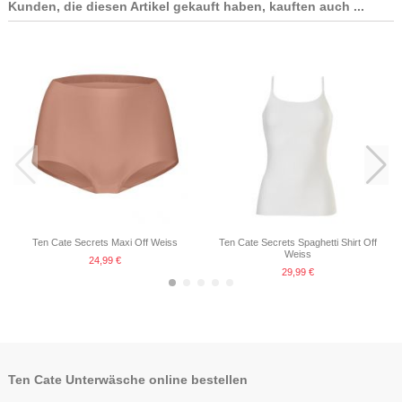
Kunden, die diesen Artikel gekauft haben, kauften auch ...
Ten Cate Secrets Lace Maxi
Ten Cate Secrets Maxi Skin
Ten Cate Secrets Lace Maxi
Schwartz
Schwartz
18,36 €
22,95 €
24,99 €
24,99 €
Ten Cate Secrets Maxi Off Weiss
Ten Cate Secrets Spaghetti Shirt Off
Weiss
24,99 €
29,99 €
-25%
-25%
Ten Cate Unterwäsche online bestellen