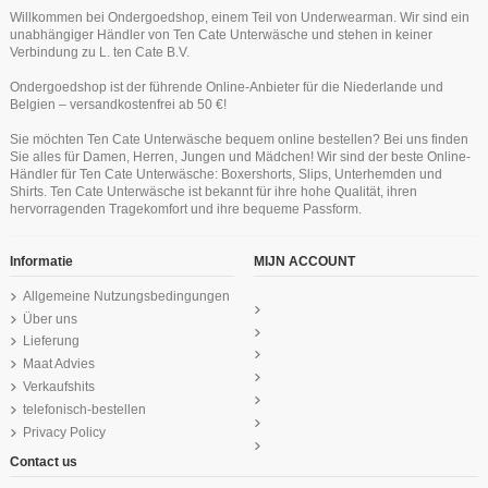
Willkommen bei Ondergoedshop, einem Teil von Underwearman. Wir sind ein
unabhängiger Händler von Ten Cate Unterwäsche und stehen in keiner
Verbindung zu L. ten Cate B.V.
Ondergoedshop ist der führende Online-Anbieter für die Niederlande und
Belgien – versandkostenfrei ab 50 €!
Ten Cate Secrets Brazilian Lace
Ten Cate Secrets Lace Maxi
Ten Cate Secrets Maxi Lace
Ten Cate Secrets Singlet Schwartz
Ten Cate Secrets Singlet Schwartz
Sie möchten Ten Cate Unterwäsche bequem online bestellen? Bei uns finden
English Lavender
Schwartz
Odyssey
22,49 €
29,99 €
29,99 €
Sie alles für Damen, Herren, Jungen und Mädchen! Wir sind der beste Online-
17,96 €
24,99 €
24,99 €
23,95 €
Händler für Ten Cate Unterwäsche: Boxershorts, Slips, Unterhemden und
Ten Cate Cotton Secrets Hipster
Ten Cate Cotton Secrets Hipster
Ten Cate Cotton Secrets Hipster
Shirts. Ten Cate Unterwäsche ist bekannt für ihre hohe Qualität, ihren
Schwartz
Schwartz
Schwartz
hervorragenden Tragekomfort und ihre bequeme Passform.
24,99 €
24,99 €
24,99 €
Informatie
MIJN ACCOUNT
Allgemeine Nutzungsbedingungen
Über uns
Lieferung
Maat Advies
Verkaufshits
telefonisch-bestellen
Privacy Policy
Contact us