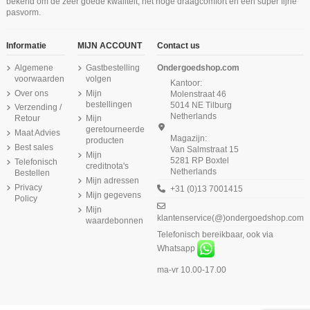
bekend om de zeer goede kwaliteit, het hoge draagcomfort en een super fijne
Longsleeve Zwart
Lace Zwart
Zwart
Longsleeve Wit
Sneeuw Wit
€ 35,99
€ 32,99
pasvorm.
€ 15,99
€ 37,99
€ 35,99
€ 37,99
€ 33,99
Informatie
MIJN ACCOUNT
Contact us
Algemene
Gastbestelling
Ondergoedshop.com
voorwaarden
volgen
Kantoor:
Over ons
Mijn
Molenstraat 46
bestellingen
5014 NE Tilburg
Verzending /
Netherlands
Retour
Mijn
geretourneerde
Maat Advies
Magazijn:
producten
Best sales
Van Salmstraat 15
Mijn
5281 RP Boxtel
Telefonisch
creditnota's
Netherlands
Bestellen
Mijn adressen
Privacy
+31 (0)13 7001415
Mijn gegevens
Policy
Mijn
klantenservice(@)ondergoedshop.com
waardebonnen
Telefonisch bereikbaar, ook via
Whatsapp
ma-vr 10.00-17.00