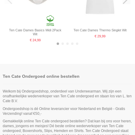
Ten Cate Dames Basics Midi 2Pack
Ten Cate Dames Thermo Singlet Wit
Wit
€ 29,99
€ 24,99
-35%
Ten Cate Ondergoed online bestellen
Welkom bij Ondergoedshop, onderdeel van Underwearman. Wij zijn een
onafhankelijke wederverkoper van Ten Cate ondergoed en staan los van L. ten
Cate B.V.
Ondergoedshop is dé Online leverancier voor Nederland en België - Gratis
Verzending! vanaf €50,-
Ten Cate Thermo Dames T-Shirt Wit
Gemakkelijk online Ten Cate ondergoed bestellen? Dat kan bij ons voor heren,
Niet op voorraad
Product is beschikbaar met verschillende opties
Product is beschikbaar met verschillende opties
Niet op voorraad
dames, jongens en meisjes! Dé beste online wederverkoper van Ten Cate
€ 21,42
€ 32,95
ondergoed; Boxershorts, Slips, Hemden en Shirts. Ten Cate Ondergoed staat
Ten Cate Dames Thermo Lace Shirt
Ten Cate Dames Basics High Leg
Ten Cate Dames Thermo Broek
Ten Cate Heren Thermo Broek Navy
Ten Cate Dames Thermo T-Shirt Wit
Ten Cate Dames Thermo Lace Shirt
Ten Cate Heren Thermo T-Shirt