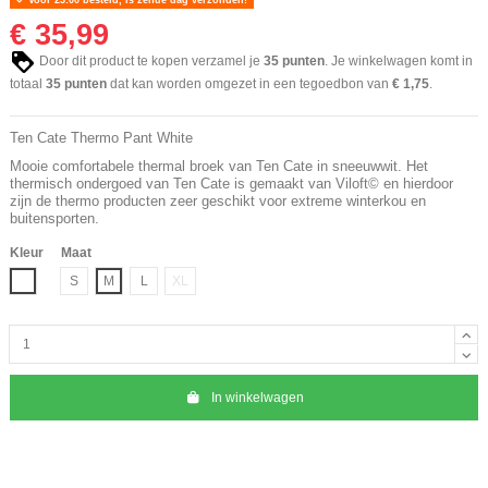
€ 35,99
Door dit product te kopen verzamel je
35
punten
. Je winkelwagen komt in
totaal
35
punten
dat kan worden omgezet in een tegoedbon van
€ 1,75
.
Ten Cate Thermo Pant White
Mooie comfortabele thermal broek van Ten Cate in sneeuwwit. Het
thermisch ondergoed van Ten Cate is gemaakt van Viloft© en hierdoor
zijn de thermo producten zeer geschikt voor extreme winterkou en
buitensporten.
Kleur
Maat
Wit
S
M
L
XL
In winkelwagen