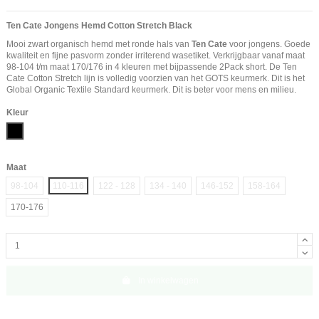
Ten Cate Jongens Hemd Cotton Stretch Black
Mooi zwart organisch hemd met ronde hals van
Ten Cate
voor jongens. Goede
kwaliteit en fijne pasvorm zonder irriterend wasetiket. Verkrijgbaar vanaf maat
98-104 t/m maat 170/176 in 4 kleuren met bijpassende 2Pack short. De Ten
Cate Cotton Stretch lijn is volledig voorzien van het GOTS keurmerk. Dit is het
Global Organic Textile Standard keurmerk. Dit is beter voor mens en milieu.
Kleur
Zwart
Maat
98-104
110-116
122 - 128
134 - 140
146-152
158-164
170-176
In winkelwagen