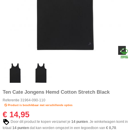
Ten Cate Jongens Hemd Cotton Stretch Black
Referentie
31964-090-110
Product is beschikbaar met verschillende opties
€ 14,95
Door dit product te kopen verzamel je
14
punten
. Je winkelwagen komt in
totaal
14
punten
dat kan worden omgezet in een tegoedbon van
€ 0,70
.