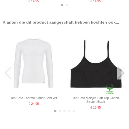
€ 14,95
€ 14,95
Klanten die dit product aangeschaft hebben kochten ook...
Ten Cate Jongens Hemd Cotton
Stretch Navy
€ 14,95
Ten Cate Thermo Kinder Shirt Wit
Ten Cate Meisjes Soft Top Cotton
Stretch Black
€ 24,95
€ 13,95