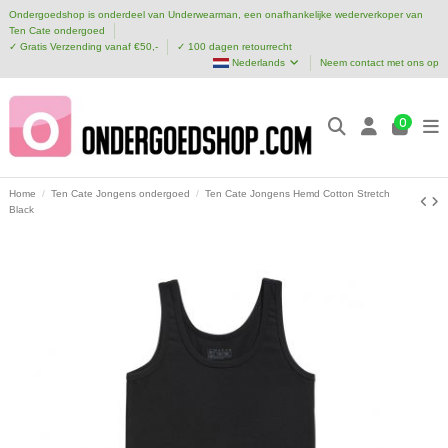
Ondergoedshop is onderdeel van Underwearman, een onafhankelijke wederverkoper van
Ten Cate ondergoed
✓ Gratis Verzending vanaf €50,-
✓ 100 dagen retourrecht
Nederlands
Neem contact met ons op
0
Home
Ten Cate Jongens ondergoed
Ten Cate Jongens Hemd Cotton Stretch
Black