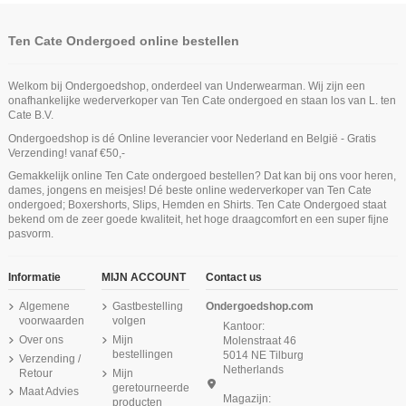
Ten Cate Ondergoed online bestellen
Welkom bij Ondergoedshop, onderdeel van Underwearman. Wij zijn een
onafhankelijke wederverkoper van Ten Cate ondergoed en staan los van L. ten
Cate B.V.
Ondergoedshop is dé Online leverancier voor Nederland en België - Gratis
Verzending! vanaf €50,-
Ten Cate Secrets Highleg Brief Zwart
Ten Cate Meisjes Shorts 2Pack
Ten Cate Meisjes Soft Top Cotton
Ten Cate Jongens Hemd Cotton
Ten Cate Secrets String Zwart
Gemakkelijk online Ten Cate ondergoed bestellen? Dat kan bij ons voor heren,
Cotton Stretch Black
Stretch White
Stretch Navy
Niet op voorraad
Niet op voorraad
dames, jongens en meisjes! Dé beste online wederverkoper van Ten Cate
€ 24,99
€ 19,99
€ 19,95
€ 14,95
€ 13,95
ondergoed; Boxershorts, Slips, Hemden en Shirts. Ten Cate Ondergoed staat
Ten Cate Heren Bamboo Long Short
Ten Cate Dames Basics High Waist
Ten Cate Dames Basics Singlet Lace
bekend om de zeer goede kwaliteit, het hoge draagcomfort en een super fijne
Maxi Lace Zwart
2Pack Zwart
Hemd Zwart
pasvorm.
€ 15,99
€ 33,95
€ 21,99
Informatie
MIJN ACCOUNT
Contact us
Algemene
Gastbestelling
Ondergoedshop.com
voorwaarden
volgen
Kantoor:
Over ons
Mijn
Molenstraat 46
bestellingen
5014 NE Tilburg
Verzending /
Netherlands
Retour
Mijn
geretourneerde
Maat Advies
Magazijn:
producten