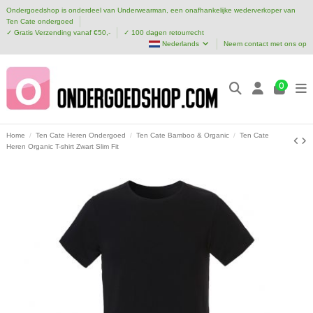
Ondergoedshop is onderdeel van Underwearman, een onafhankelijke wederverkoper van
Ten Cate ondergoed
✓ Gratis Verzending vanaf €50,-
✓ 100 dagen retourrecht
Nederlands
Neem contact met ons op
0
Home
Ten Cate Heren Ondergoed
Ten Cate Bamboo & Organic
Ten Cate
Heren Organic T-shirt Zwart Slim Fit