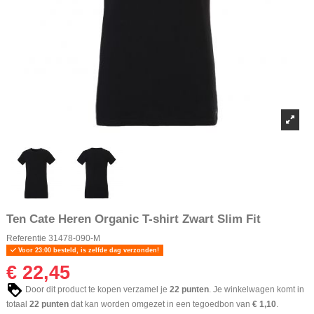
Ten Cate Heren Organic T-shirt Zwart Slim Fit
Referentie
31478-090-M
Voor 23:00 besteld, is zelfde dag verzonden!
€ 22,45
Door dit product te kopen verzamel je
22
punten
. Je winkelwagen komt in
totaal
22
punten
dat kan worden omgezet in een tegoedbon van
€ 1,10
.