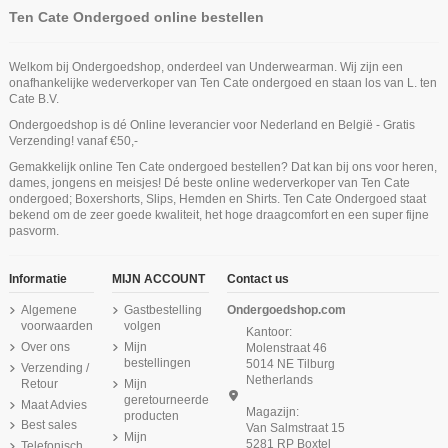
Ten Cate Ondergoed online bestellen
Welkom bij Ondergoedshop, onderdeel van Underwearman. Wij zijn een
onafhankelijke wederverkoper van Ten Cate ondergoed en staan los van L. ten
Cate B.V.
Ondergoedshop is dé Online leverancier voor Nederland en België - Gratis
Product is beschikbaar met verschillende opties
Verzending! vanaf €50,-
Ten Cate Meisjes Padded Bra Cotton
Ten Cate Meisjes Hipster Slip 2Pack
Ten Cate Secrets Hipster Zwart
Ten Cate Meisjes Padded Bra Cotton
Ten Cate Secrets Spaghetti Shirt
Ten Cate Meisjes Shorts 2Pack
Gemakkelijk online Ten Cate ondergoed bestellen? Dat kan bij ons voor heren,
Cotton Stretch White
Stretch Black
Cotton Stretch Red
Stretch White
Dark Navy
Niet op voorraad
dames, jongens en meisjes! Dé beste online wederverkoper van Ten Cate
€ 24,99
€ 18,95
€ 19,95
€ 29,99
€ 19,95
€ 18,95
ondergoed; Boxershorts, Slips, Hemden en Shirts. Ten Cate Ondergoed staat
Ten Cate Dames Basics Shorts
Ten Cate Dames Basics High Leg
bekend om de zeer goede kwaliteit, het hoge draagcomfort en een super fijne
2Pack Zwart
2Pack Zwart
pasvorm.
€ 24,99
€ 24,99
Informatie
MIJN ACCOUNT
Contact us
Algemene
Gastbestelling
Ondergoedshop.com
voorwaarden
volgen
Kantoor:
Over ons
Mijn
Molenstraat 46
bestellingen
5014 NE Tilburg
Verzending /
Netherlands
Retour
Mijn
geretourneerde
Maat Advies
Magazijn:
producten
Best sales
Van Salmstraat 15
Mijn
5281 RP Boxtel
Telefonisch