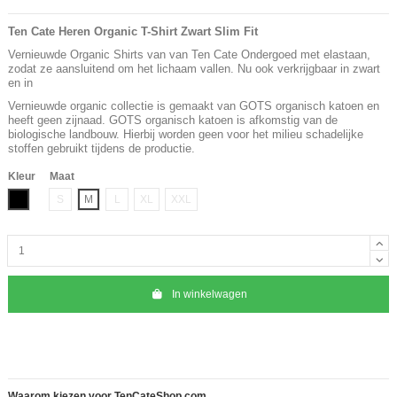
Ten Cate Heren Organic T-Shirt Zwart Slim Fit
Vernieuwde Organic Shirts van van Ten Cate Ondergoed met elastaan,
zodat ze aansluitend om het lichaam vallen. Nu ook verkrijgbaar in zwart
en in
Vernieuwde organic collectie is gemaakt van GOTS organisch katoen en
heeft geen zijnaad. GOTS organisch katoen is afkomstig van de
biologische landbouw. Hierbij worden geen voor het milieu schadelijke
stoffen gebruikt tijdens de productie.
Kleur
Maat
Zwart
S
M
L
XL
XXL
In winkelwagen
Waarom kiezen voor TenCateShop.com