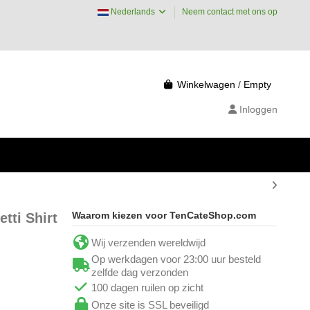
Nederlands
Neem contact met ons op
Winkelwagen
/
Empty
Inloggen
Waarom kiezen voor TenCateShop.com
tti Shirt
Wij verzenden wereldwijd
Op werkdagen voor 23:00 uur besteld
zelfde dag verzonden
100 dagen ruilen op zicht
Onze site is SSL beveiligd