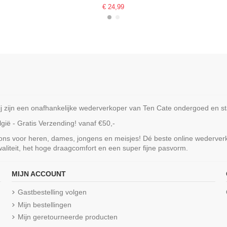
€ 24,99
ijn een onafhankelijke wederverkoper van Ten Cate ondergoed en staa
ië - Gratis Verzending! vanaf €50,-
 ons voor heren, dames, jongens en meisjes! Dé beste online wederve
liteit, het hoge draagcomfort en een super fijne pasvorm.
Niet op voorraad
MIJN ACCOUNT
ton Top 2-Way
Ten Cate Secrets Cotton Top 2-Way
Ten Cate 
Gastbestelling volgen
Walnut
Cotton 
Mijn bestellingen
€ 29,99
Mijn geretourneerde producten