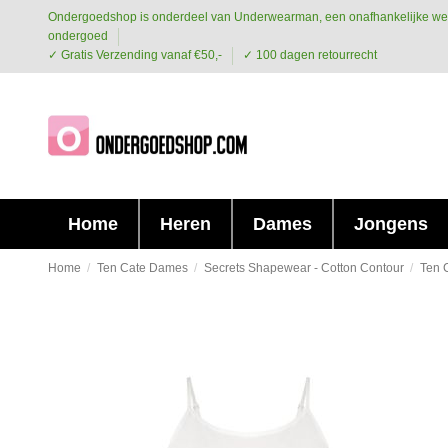
Ondergoedshop is onderdeel van Underwearman, een onafhankelijke we
ondergoed
✓ Gratis Verzending vanaf €50,-
✓ 100 dagen retourrecht
Home
Heren
Dames
Jongens
Home
Ten Cate Dames
Secrets Shapewear - Cotton Contour
Ten 