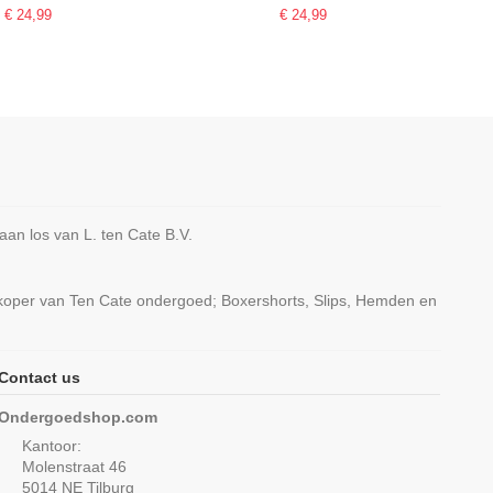
€ 24,99
€ 24,99
n los van L. ten Cate B.V.
rkoper van Ten Cate ondergoed; Boxershorts, Slips, Hemden en
Contact us
Meisjes Padded Bra
Ten Cate Secrets Spaghetti Shirt
Ondergoedshop.com
Stretch Ash Pink
Zwart
Kantoor:
€ 18,95
€ 29,99
Molenstraat 46
5014 NE Tilburg