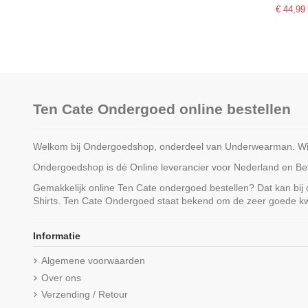
€ 44,99
Ten Cate Ondergoed online bestellen
Welkom bij Ondergoedshop, onderdeel van Underwearman. Wij z
Ondergoedshop is dé Online leverancier voor Nederland en Belg
Gemakkelijk online Ten Cate ondergoed bestellen? Dat kan bij
Shirts. Ten Cate Ondergoed staat bekend om de zeer goede kwa
Niet op voorraad
Informatie
Ten Cate Dames Basics Maxi
Ten Cate Secrets Cot
Algemene voorwaarden
Highwaist 4Pack Wit
Zwart
Over ons
€ 44,99
€ 29,99
Verzending / Retour