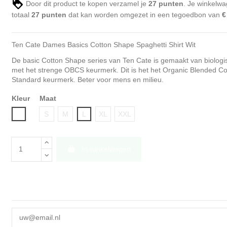
Door dit product te kopen verzamel je
27
punten
. Je winkelwa
totaal
27
punten
dat kan worden omgezet in een tegoedbon van
€
Ten Cate Dames Basics Cotton Shape Spaghetti Shirt Wit
De basic Cotton Shape series van Ten Cate is gemaakt van biologi
met het strenge OBCS keurmerk. Dit is het het Organic Blended Co
Standard keurmerk. Beter voor mens en milieu.
Kleur
Maat
Wit
S
M
L
XL
XXL
In winkelwagen