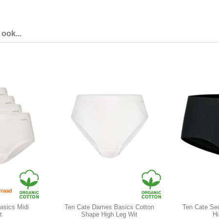
ook...
rraad
asics Midi
Ten Cate Dames Basics Cotton
Ten Cate Sec
t
Shape High Leg Wit
Hi