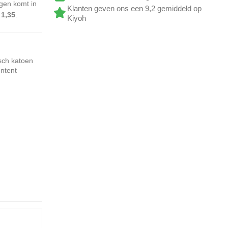
gen komt in
Klanten geven ons een 9,2 gemiddeld op
 1,35
.
Kiyoh
sch katoen
ntent