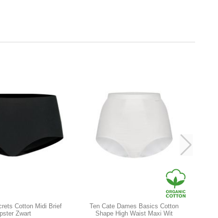
rets Cotton Midi Brief
Ten Cate Dames Basics Cotton
pster Zwart
Shape High Waist Maxi Wit