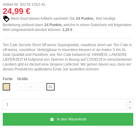
Artikel-Nr.
30178-1552-XL
24,99 €
Beim Kauf dieses Artikels sammeln Sie
24
Punkte,
. Ihre heutige
Bestellung umfasst dann
24
Punkte,
welche in einen Gutschein mit folgendem
Wert umgewandelt werden können:
1,20 €
.
Ten Cate Secrets Short Off weiss Supergladde, naadloze short van Ten Cate in
off-weiss, ivoorkleur. Verkrijgbaar in meerdere kleuren in de maten S t/m XL.
Gute Qualität und Passform, wie Ten Cate bekannt ist. HINWEIS: LANGERE
LIEFERZEIT M Aufgrund von Sperren in Bezug auf COVID19 in verschiedenen
Ländern gibt es derzeit eine längere Lieferzeit. Wir gehen davon aus, dass wir
dieses Produkt bis spätestens Ende Juli ausliefern können.
Farbe
Größe
huidskleur
S
M
L
XL
In den Warenkorb