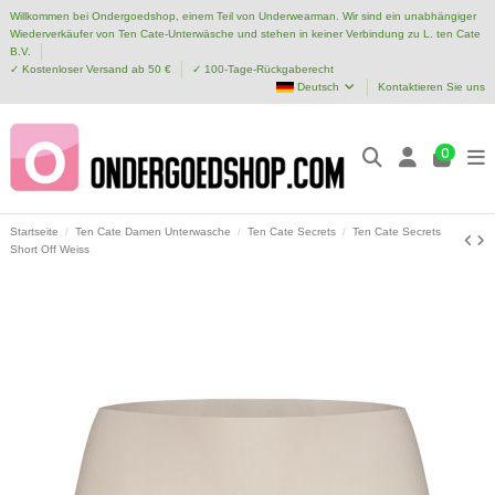
Willkommen bei Ondergoedshop, einem Teil von Underwearman. Wir sind ein unabhängiger
Wiederverkäufer von Ten Cate-Unterwäsche und stehen in keiner Verbindung zu L. ten Cate
B.V.
✓ Kostenloser Versand ab 50 €
✓ 100-Tage-Rückgaberecht
Deutsch
Kontaktieren Sie uns
0
Startseite
Ten Cate Damen Unterwasche
Ten Cate Secrets
Ten Cate Secrets
Short Off Weiss