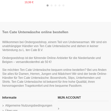
19,99 €
-25%
Ten Cate Unterwäsche online bestellen
Willkommen bei Ondergoedshop, einem Teil von Underwearman. Wir sind ein
unabhängiger Händler von Ten Cate Unterwäsche und stehen in keiner
Verbindung zu L. ten Cate B.V.
Ondergoedshop ist der führende Online-Anbieter für die Niederlande und
Belgien – versandkostenfrei ab 50 €!
Ten Cate Mädchen Shorts 2Pack
Ten Cate Secrets Lace Maxi
Ten Cate Secrets Maxi Lace
Ten Cate Secrets Brazilian Lace
Ten Cate Secrets Maxi Rood
Sie möchten Ten Cate Unterwäsche bequem online bestellen? Bei uns finden
Light Grey Melee 10-18Y Teens
Schwartz
Odyssey
Rood
24,99 €
Sie alles für Damen, Herren, Jungen und Mädchen! Wir sind der beste Online-
17,96 €
24,99 €
19,95 €
24,99 €
23,95 €
Händler für Ten Cate Unterwäsche: Boxershorts, Slips, Unterhemden und
Ten Cate Basics women singlet black
Ten Cate Secrets Long Short Rood
Ten Cate Secrets Brazilian Lace
Shirts. Ten Cate Unterwäsche ist bekannt für ihre hohe Qualität, ihren
English Lavender
18,99 €
29,99 €
hervorragenden Tragekomfort und ihre bequeme Passform.
24,99 €
Informatie
MIJN ACCOUNT
Allgemeine Nutzungsbedingungen
Über uns