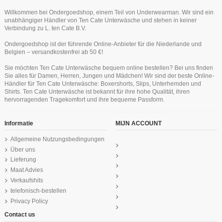
Willkommen bei Ondergoedshop, einem Teil von Underwearman. Wir sind ein
unabhängiger Händler von Ten Cate Unterwäsche und stehen in keiner
Verbindung zu L. ten Cate B.V.
Ondergoedshop ist der führende Online-Anbieter für die Niederlande und
Belgien – versandkostenfrei ab 50 €!
Ten Cate Mädchen Hipster Slip
Ten Cate Secrets Maxi Off Weiss
Sie möchten Ten Cate Unterwäsche bequem online bestellen? Bei uns finden
2Pack Light Grey Melee 10-18Y
24,99 €
Sie alles für Damen, Herren, Jungen und Mädchen! Wir sind der beste Online-
Teens
Händler für Ten Cate Unterwäsche: Boxershorts, Slips, Unterhemden und
Ten Cate Basics women high waist 4
Ten Cate Secrets Singlet Schwartz
Ten Cate Cotton Secrets Hipster
Ten Cate Basic men slip 2 pack antra
Ten Cate Basic women hipster lace
Ten Cate Herren Thermo-Shirt
19,95 €
Shirts. Ten Cate Unterwäsche ist bekannt für ihre hohe Qualität, ihren
pack black
Schwartz
Langarm Marineblau
melee
black
34,99 €
hervorragenden Tragekomfort und ihre bequeme Passform.
44,99 €
24,99 €
11,99 €
22,49 €
42,99 €
15,99 €
29,99 €
Informatie
MIJN ACCOUNT
Allgemeine Nutzungsbedingungen
Über uns
Lieferung
Maat Advies
Verkaufshits
telefonisch-bestellen
Privacy Policy
Contact us