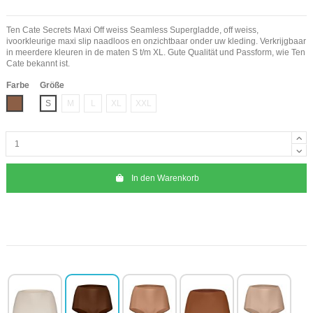
Ten Cate Secrets Maxi Off weiss Seamless Supergladde, off weiss,
ivoorkleurige maxi slip naadloos en onzichtbaar onder uw kleding. Verkrijgbaar
in meerdere kleuren in de maten S t/m XL. Gute Qualität und Passform, wie Ten
Cate bekannt ist.
Farbe
Größe
Braun
S
M
L
XL
XXL
In den Warenkorb