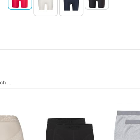
h ...