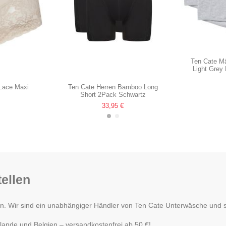
Ten Cate M
Light Grey
Lace Maxi
Ten Cate Herren Bamboo Long
z
Short 2Pack Schwartz
33,95 €
ellen
Wir sind ein unabhängiger Händler von Ten Cate Unterwäsche und ste
lande und Belgien – versandkostenfrei ab 50 €!