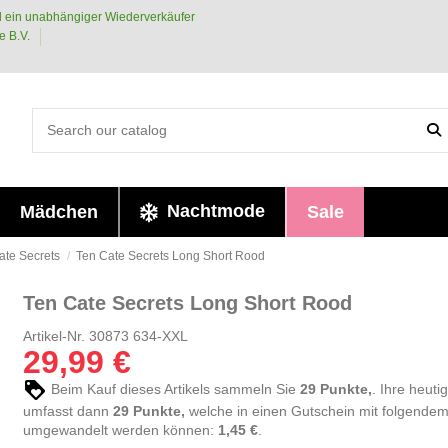
 ein unabhängiger Wiederverkäufer
e B.V.
Nachtmode
Mädchen
Sale
ate Secrets
Ten Cate Secrets Long Short Rood
Ten Cate Secrets Long Short Rood
Artikel-Nr.
30873 634-XXL
29,99 €
Beim Kauf dieses Artikels sammeln Sie
29
Punkte,
. Ihre heuti
umfasst dann
29
Punkte,
welche in einen Gutschein mit folgende
umgewandelt werden können:
1,45 €
.