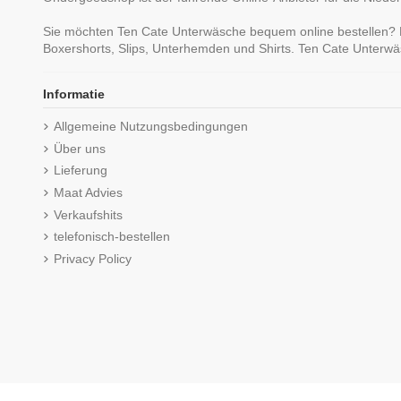
Sie möchten Ten Cate Unterwäsche bequem online bestellen? B
Boxershorts, Slips, Unterhemden und Shirts. Ten Cate Unterwä
Informatie
Ten Cate Secrets Maxi Off Weiss
Ten Cate Secrets Br
English Lave
Allgemeine Nutzungsbedingungen
24,99 €
24,99 €
Über uns
Lieferung
Maat Advies
Verkaufshits
telefonisch-bestellen
Privacy Policy