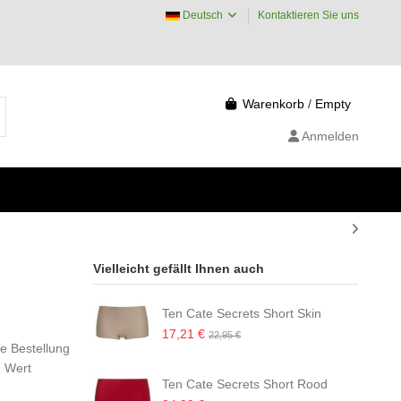
Deutsch
Kontaktieren Sie uns
Warenkorb
/
Empty
Anmelden
Vielleicht gefällt Ihnen auch
Ten Cate Secrets Short Skin
17,21 €
22,95 €
ge Bestellung
m Wert
Ten Cate Secrets Short Rood