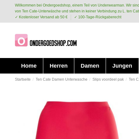
Willkommen bei Ondergoedshop, einem Teil von Underwearman. Wir sind
von Ten Cate-Unterwäsche und stehen in keiner Verbindung zu L. ten Cat
✓ Kostenloser Versand ab 50 €
✓ 100-Tage-Rückgaberecht
Home
Herren
Damen
Jungen
Startseite
Ten Cate Damen Unterwasche
Slips voordeel pak
Ten C