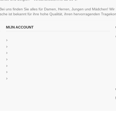
ei uns finden Sie alles für Damen, Herren, Jungen und Mädchen! Wir 
sche ist bekannt für ihre hohe Qualität, ihren hervorragenden Tragek
MIJN ACCOUNT
azilian Lace
Ten Cate Secrets Long Short Rood
Ten Cate Se
nder
29,99 €