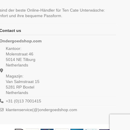
sind der beste Online-Händler für Ten Cate Unterwäsche:
omfort und ihre bequeme Passform.
Contact us
crets Maxi Off Weiss
Ten Cate Secrets Midi Hipster Rood
Ondergoedshop.com
24,99 €
24,99 €
Kantoor:
Molenstraat 46
5014 NE Tilburg
Netherlands
Magazijn:
Van Salmstraat 15
5281 RP Boxtel
Netherlands
+31 (0)13 7001415
klantenservice(@)ondergoedshop.com