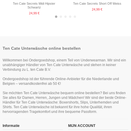
Ten Cate Secrets Midi Hipster
Ten Cate Secrets Short Off Weiss
Schwartz
24,99 €
24,99 €
-25%
Ten Cate Unterwäsche online bestellen
Willkommen bei Ondergoedshop, einem Teil von Underwearman. Wir sind ein
unabhängiger Händler von Ten Cate Unterwäsche und stehen in keiner
Verbindung zu L. ten Cate B.V.
Ondergoedshop ist der führende Online-Anbieter für die Niederlande und
Belgien – versandkostenfrei ab 50 €!
Ten Cate Secrets Hipster Schwartz
Ten Cate Secrets Short Off Weiss
Ten Cate Secrets Short Rood
Ten Cate Secrets Hipster Off Weiss
Ten Cate Secrets Singlet Schwartz
Ten Cate Secrets Spaghetti Shirt
Sie möchten Ten Cate Unterwäsche bequem online bestellen? Bei uns finden
Schwartz
24,99 €
24,99 €
24,99 €
29,99 €
24,99 €
Sie alles für Damen, Herren, Jungen und Mädchen! Wir sind der beste Online-
29,99 €
Händler für Ten Cate Unterwäsche: Boxershorts, Slips, Unterhemden und
Ten Cate Basic women hipster lace
Ten Cate Basics men singlet 2 pack
Shirts. Ten Cate Unterwäsche ist bekannt für ihre hohe Qualität, ihren
white
antra melee
hervorragenden Tragekomfort und ihre bequeme Passform.
11,99 €
37,99 €
15,99 €
Informatie
MIJN ACCOUNT