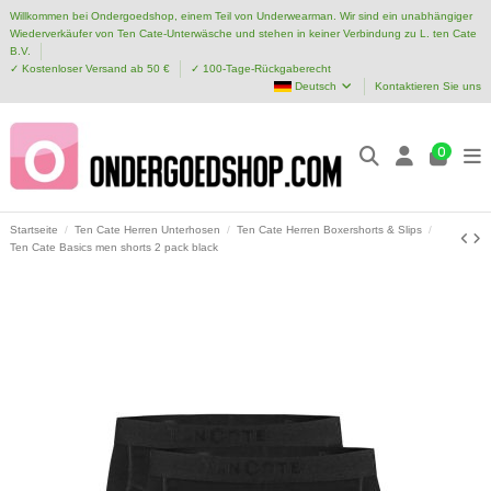
Willkommen bei Ondergoedshop, einem Teil von Underwearman. Wir sind ein unabhängiger
Wiederverkäufer von Ten Cate-Unterwäsche und stehen in keiner Verbindung zu L. ten Cate
B.V.
✓ Kostenloser Versand ab 50 €
✓ 100-Tage-Rückgaberecht
Deutsch
Kontaktieren Sie uns
0
Startseite
Ten Cate Herren Unterhosen
Ten Cate Herren Boxershorts & Slips
Ten Cate Basics men shorts 2 pack black