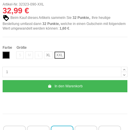
Artikel-Nr.
32323-090-XXL
32,99 €
Beim Kauf dieses Artikels sammeln Sie
32
Punkte,
. Ihre heutige
Bestellung umfasst dann
32
Punkte,
welche in einen Gutschein mit folgendem
Wert umgewandelt werden können:
1,60 €
.
Farbe
Größe
Schwarz
S
M
L
XL
XXL
In den Warenkorb