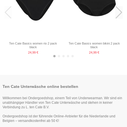
Ten Cate Basics women rio 2 pack
Ten Cate Basics women bikini 2 pack
black
black
24,99 €
24,99 €
-25%
Ten Cate Unterwäsche online bestellen
Willkommen bei Ondergoedshop, einem Teil von Underwearman. Wir sind ein
unabhängiger Händler von Ten Cate Unterwäsche und stehen in keiner
Verbindung zu L. ten Cate B.V.
Ondergoedshop ist der führende Online-Anbieter für die Niederlande und
Belgien – versandkostenfrei ab 50 €!