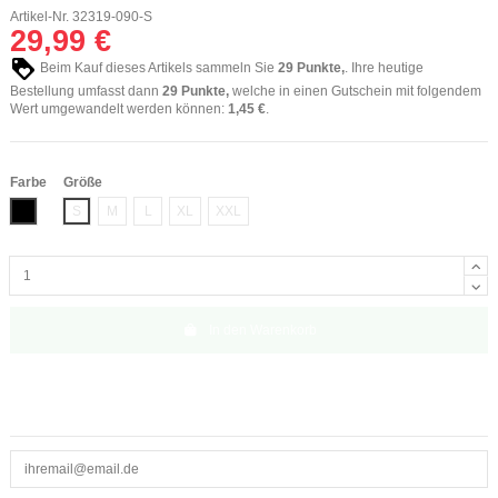
Artikel-Nr.
32319-090-S
29,99 €
Beim Kauf dieses Artikels sammeln Sie
29
Punkte,
. Ihre heutige
Bestellung umfasst dann
29
Punkte,
welche in einen Gutschein mit folgendem
Wert umgewandelt werden können:
1,45 €
.
Farbe
Größe
Schwarz
S
M
L
XL
XXL
In den Warenkorb