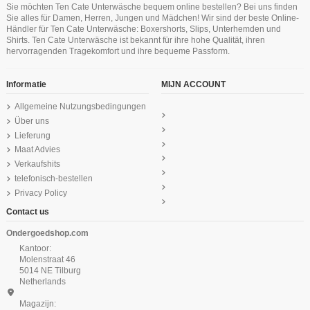
Ten Cate Jungen Tragertop Medieval
Ten Cate Secrets Long Short Rood
Ten Cate Secrets Maxi Off Weiss
Ten Cate Secrets Brazilian Lace
Ten Cate Mädchen Soft Top Light
Ten Cate Secrets Spaghetti Shirt
Sie möchten Ten Cate Unterwäsche bequem online bestellen? Bei uns finden
Blue 10-18Y Teens
English Lavender
Grey Melee 10-18Y Teens
Schwartz
29,99 €
24,99 €
Sie alles für Damen, Herren, Jungen und Mädchen! Wir sind der beste Online-
18,74 €
14,95 €
29,99 €
13,95 €
24,99 €
Händler für Ten Cate Unterwäsche: Boxershorts, Slips, Unterhemden und
Ten Cate Basics men shorty 2 pack
Ten Cate Basics men V-neck shirt 2
Shirts. Ten Cate Unterwäsche ist bekannt für ihre hohe Qualität, ihren
pack black
navy
hervorragenden Tragekomfort und ihre bequeme Passform.
32,99 €
39,99 €
Informatie
MIJN ACCOUNT
Allgemeine Nutzungsbedingungen
Über uns
Lieferung
Maat Advies
Verkaufshits
telefonisch-bestellen
Privacy Policy
Contact us
Ondergoedshop.com
Kantoor:
Molenstraat 46
5014 NE Tilburg
Netherlands
Magazijn: