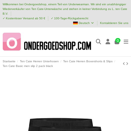
Willkommen bei Ondergoedshop, einem Teil von Underwearman. Wir sind ein unabhängiger
Wiederverkäufer von Ten Cate-Unterwäsche und stehen in keiner Verbindung zu L. ten Cate
B.V.
✓ Kostenloser Versand ab 50 €
✓ 100-Tage-Rückgaberecht
Deutsch
Kontaktieren Sie uns
0
Startseite
Ten Cate Herren Unterhosen
Ten Cate Herren Boxershorts & Slips
Ten Cate Basic men slip 2 pack black