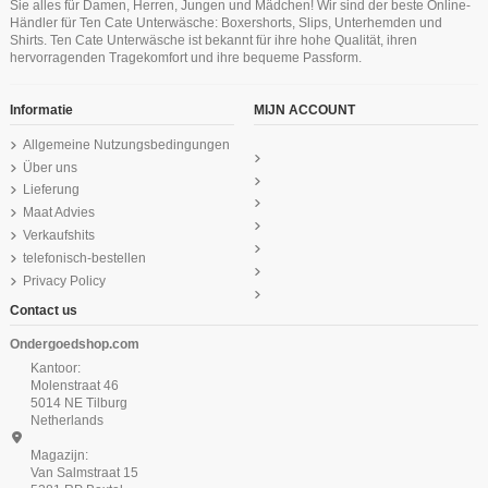
29,99 €
Sie alles für Damen, Herren, Jungen und Mädchen! Wir sind der beste Online-
Händler für Ten Cate Unterwäsche: Boxershorts, Slips, Unterhemden und
Ten Cate Basics men shorts 4 pack
Ten Cate Secrets Short Off Weiss
Ten Cate Cotton Secrets Hipster
Ten Cate Cotton Secrets Hipster
Ten Cate Basic men slip 2 pack antra
Ten Cate Basics women spaghetti
Ten Cate Cotton Secrets Hipster
Shirts. Ten Cate Unterwäsche ist bekannt für ihre hohe Qualität, ihren
Schwartz
Schwartz
black
Schwartz
top white
melee
24,99 €
hervorragenden Tragekomfort und ihre bequeme Passform.
59,99 €
24,99 €
24,99 €
22,49 €
18,99 €
24,99 €
29,99 €
Informatie
MIJN ACCOUNT
Allgemeine Nutzungsbedingungen
Über uns
Lieferung
Maat Advies
Verkaufshits
telefonisch-bestellen
Privacy Policy
Contact us
Ondergoedshop.com
Kantoor:
Molenstraat 46
5014 NE Tilburg
Netherlands
Magazijn:
Van Salmstraat 15