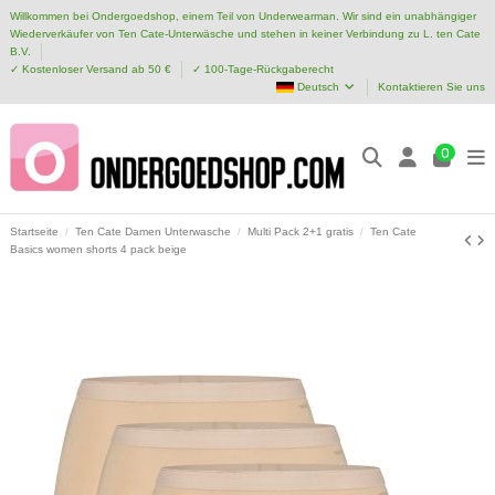
Willkommen bei Ondergoedshop, einem Teil von Underwearman. Wir sind ein unabhängiger
Wiederverkäufer von Ten Cate-Unterwäsche und stehen in keiner Verbindung zu L. ten Cate
B.V.
✓ Kostenloser Versand ab 50 €
✓ 100-Tage-Rückgaberecht
Deutsch
Kontaktieren Sie uns
0
Startseite
Ten Cate Damen Unterwasche
Multi Pack 2+1 gratis
Ten Cate
Basics women shorts 4 pack beige