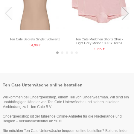
Ten Cate Basics women shorts 2
pack black
Ten Cate Secrets Singlet Schwartz
Ten Cate Mädchen Shorts 2Pack
24,99 €
Light Grey Melee 10-18Y Teens
34,99 €
19,95 €
-25%
Ten Cate Unterwäsche online bestellen
Willkommen bei Ondergoedshop, einem Teil von Underwearman. Wir sind ein
unabhängiger Händler von Ten Cate Unterwäsche und stehen in keiner
Verbindung zu L. ten Cate B.V.
Ondergoedshop ist der führende Online-Anbieter für die Niederlande und
Belgien – versandkostenfrei ab 50 €!
Ten Cate Secrets Long Short Rood
Sie möchten Ten Cate Unterwäsche bequem online bestellen? Bei uns finden