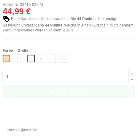
Artikel-Nr.
32419-029-M
44,99 €
Beim Kauf dieses Artikels sammeln Sie
44
Punkte,
. Ihre heutige
Bestellung umfasst dann
44
Punkte,
welche in einen Gutschein mit folgendem
Wert umgewandelt werden können:
2,20 €
.
Farbe
Größe
huidskleur
S
M
L
XL
XXL
In den Warenkorb