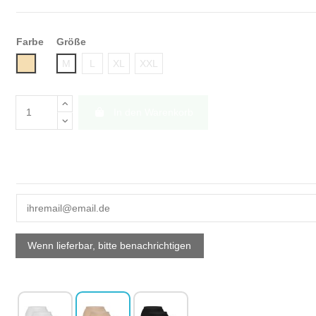
Farbe
Größe
huidskleur
M
L
XL
XXL
In den Warenkorb