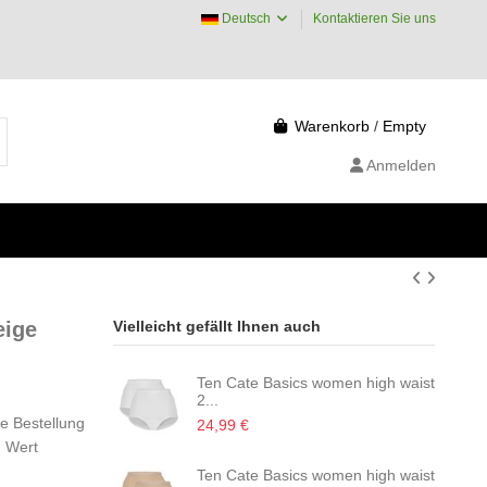
Deutsch
Kontaktieren Sie uns
Warenkorb
/
Empty
Anmelden
eige
Vielleicht gefällt Ihnen auch
Ten Cate Basics women high waist
2...
ge Bestellung
24,99 €
m Wert
Ten Cate Basics women high waist