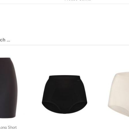
h ...
Long Short