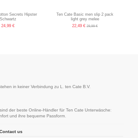
tton Secrets Hipster
Ten Cate Basic men slip 2 pack
Schwartz
light grey melee
24,99 €
22,49 €
29,99 €
hen in keiner Verbindung zu L. ten Cate B.V.
sind der beste Online-Händler für Ten Cate Unterwäsche:
omfort und ihre bequeme Passform.
Contact us
ics men V-neck shirt 2
Ten Cate Basics men shorts 2 pack