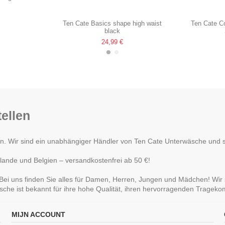
z
Ten Cate Basics shape high waist
Ten Cate Co
black
24,99 €
ellen
Wir sind ein unabhängiger Händler von Ten Cate Unterwäsche und ste
lande und Belgien – versandkostenfrei ab 50 €!
ei uns finden Sie alles für Damen, Herren, Jungen und Mädchen! Wir 
sche ist bekannt für ihre hohe Qualität, ihren hervorragenden Tragek
MIJN ACCOUNT
pe high leg
Ten Cate Thermo V-Shirt Schwartz
Ten Cate Bas