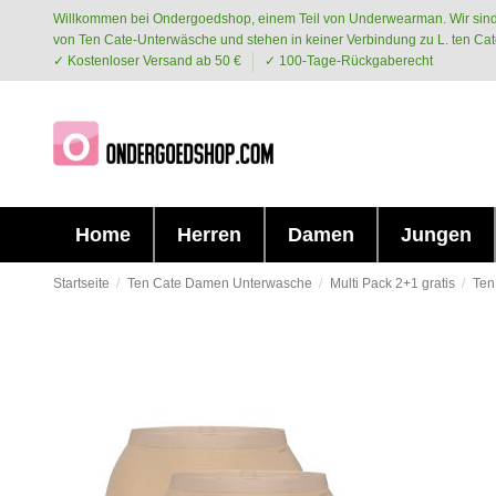
Willkommen bei Ondergoedshop, einem Teil von Underwearman. Wir sind
von Ten Cate-Unterwäsche und stehen in keiner Verbindung zu L. ten Cat
✓ Kostenloser Versand ab 50 €
✓ 100-Tage-Rückgaberecht
Home
Herren
Damen
Jungen
Startseite
Ten Cate Damen Unterwasche
Multi Pack 2+1 gratis
Ten