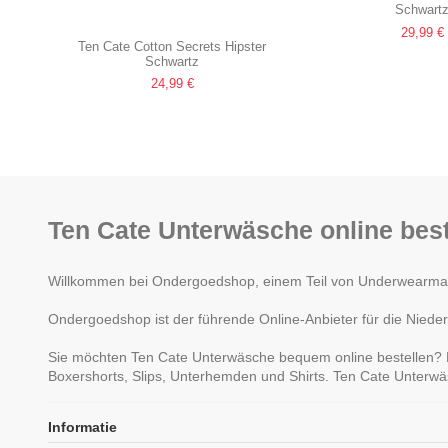
Schwart
29,99 €
Ten Cate Cotton Secrets Hipster
Schwartz
24,99 €
Ten Cate Unterwäsche online best
Willkommen bei Ondergoedshop, einem Teil von Underwearman. 
Ondergoedshop ist der führende Online-Anbieter für die Nieder
Sie möchten Ten Cate Unterwäsche bequem online bestellen? B
Boxershorts, Slips, Unterhemden und Shirts. Ten Cate Unterwä
Informatie
Ten Cate Basics women midi 4
Ten Cate Basics sha