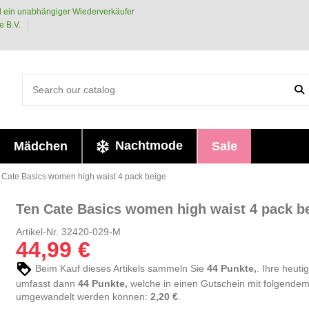
 ein unabhängiger Wiederverkäufer
e B.V.
Nachtmode
Mädchen
Sale
 Cate Basics women high waist 4 pack beige
Ten Cate Basics women high waist 4 pack b
Artikel-Nr.
32420-029-M
44,99 €
Beim Kauf dieses Artikels sammeln Sie
44
Punkte,
. Ihre heuti
umfasst dann
44
Punkte,
welche in einen Gutschein mit folgende
umgewandelt werden können:
2,20 €
.