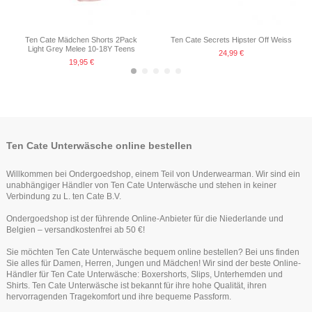
19,95 €
19,95 €
Ten Cate Mädchen Shorts 2Pack
Ten Cate Secrets Hipster Off Weiss
Light Grey Melee 10-18Y Teens
24,99 €
19,95 €
-40%
-35%
Ten Cate Unterwäsche online bestellen
Willkommen bei Ondergoedshop, einem Teil von Underwearman. Wir sind ein
unabhängiger Händler von Ten Cate Unterwäsche und stehen in keiner
Verbindung zu L. ten Cate B.V.
Ondergoedshop ist der führende Online-Anbieter für die Niederlande und
Artikel nur noch in anderer Variante erhältlich
Belgien – versandkostenfrei ab 50 €!
Ten Cate Mädchen Short Ribbon Red
Ten Cate Jungen Tragertop Medieval
Ten Cate Secrets String Rood
Ten Cate Mädchen Spaghetti
Ten Cate Jungen Tragertop Medieval
Ten Cate Mädchen Pyjama Circles
Ten Cate Mädchen Soft Top
Sie möchten Ten Cate Unterwäsche bequem online bestellen? Bei uns finden
Tragertop Schwartz 10-18Y Teens
Blue 10-18Y Teens
2-10Y
Schwartz 10-18Y Teens
Blue 10-18Y Teens
Weiss 3-10Y
19,99 €
Sie alles für Damen, Herren, Jungen und Mädchen! Wir sind der beste Online-
5,97 €
14,95 €
14,95 €
22,72 €
13,95 €
14,95 €
9,95 €
34,95 €
Händler für Ten Cate Unterwäsche: Boxershorts, Slips, Unterhemden und
Ten Cate Basics women high waist 2
Shirts. Ten Cate Unterwäsche ist bekannt für ihre hohe Qualität, ihren
pack black
hervorragenden Tragekomfort und ihre bequeme Passform.
24,99 €