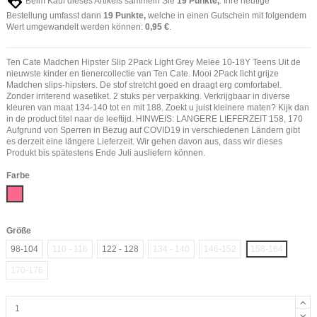
Beim Kauf dieses Artikels sammeln Sie
19
Punkte,
. Ihre heutige
Bestellung umfasst dann
19
Punkte,
welche in einen Gutschein mit folgendem
Wert umgewandelt werden können:
0,95 €
.
Ten Cate Madchen Hipster Slip 2Pack Light Grey Melee 10-18Y Teens Uit de
nieuwste kinder en tienercollectie van Ten Cate. Mooi 2Pack licht grijze
Madchen slips-hipsters. De stof stretcht goed en draagt erg comfortabel.
Zonder irriterend wasetiket. 2 stuks per verpakking. Verkrijgbaar in diverse
kleuren van maat 134-140 tot en mit 188. Zoekt u juist kleinere maten? Kijk dan
in de product titel naar de leeftijd. HINWEIS: LANGERE LIEFERZEIT 158, 170
Aufgrund von Sperren in Bezug auf COVID19 in verschiedenen Ländern gibt
es derzeit eine längere Lieferzeit. Wir gehen davon aus, dass wir dieses
Produkt bis spätestens Ende Juli ausliefern können.
Farbe
Pink
Größe
98-104
110 - 116
122 - 128
134 - 140
146-152
158-164
170-176