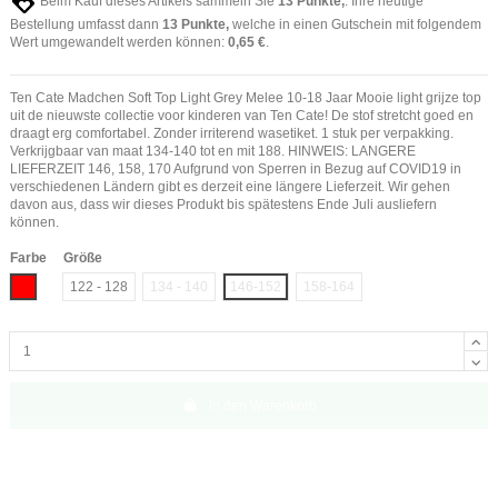
Beim Kauf dieses Artikels sammeln Sie
13
Punkte,
. Ihre heutige
Bestellung umfasst dann
13
Punkte,
welche in einen Gutschein mit folgendem
Wert umgewandelt werden können:
0,65 €
.
Ten Cate Madchen Soft Top Light Grey Melee 10-18 Jaar Mooie light grijze top
uit de nieuwste collectie voor kinderen van Ten Cate! De stof stretcht goed en
draagt erg comfortabel. Zonder irriterend wasetiket. 1 stuk per verpakking.
Verkrijgbaar van maat 134-140 tot en mit 188. HINWEIS: LANGERE
LIEFERZEIT 146, 158, 170 Aufgrund von Sperren in Bezug auf COVID19 in
verschiedenen Ländern gibt es derzeit eine längere Lieferzeit. Wir gehen
davon aus, dass wir dieses Produkt bis spätestens Ende Juli ausliefern
können.
Farbe
Größe
Rot
122 - 128
134 - 140
146-152
158-164
In den Warenkorb