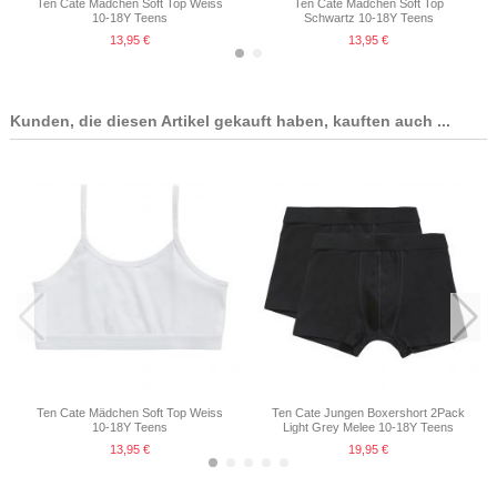
Ten Cate Mädchen Soft Top Weiss
Ten Cate Mädchen Soft Top
10-18Y Teens
Schwartz 10-18Y Teens
13,95 €
13,95 €
Kunden, die diesen Artikel gekauft haben, kauften auch ...
Ten Cate Mädchen Soft Top
Ten Cate Mädchen Soft Top Light
Schwartz 10-18Y Teens
Grey Melee 10-18Y Teens
13,95 €
13,95 €
Ten Cate Mädchen Soft Top Weiss
Ten Cate Jungen Boxershort 2Pack
10-18Y Teens
Light Grey Melee 10-18Y Teens
13,95 €
19,95 €