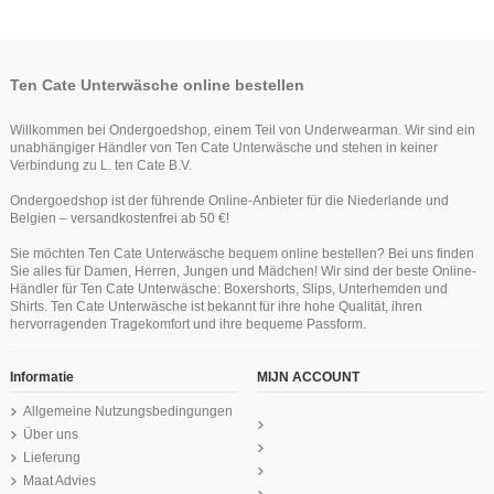
-30%
-30%
Ten Cate Unterwäsche online bestellen
Willkommen bei Ondergoedshop, einem Teil von Underwearman. Wir sind ein
unabhängiger Händler von Ten Cate Unterwäsche und stehen in keiner
Verbindung zu L. ten Cate B.V.
Ondergoedshop ist der führende Online-Anbieter für die Niederlande und
Belgien – versandkostenfrei ab 50 €!
Ten Cate Jungen Boxershort 2Pack
Ten Cate Mädchen Shorts 2Pack
Ten Cate Mädchen Hipster Slip
Ten Cate Mädchen Soft Top
Ten Cate Mädchen Short Ribbon Red
Ten Cate Mädchen Short Ribbon Red
Ten Cate Mädchen Soft Top
Sie möchten Ten Cate Unterwäsche bequem online bestellen? Bei uns finden
2Pack Light Grey Melee 10-18Y
Light Grey Melee 10-18Y Teens
Light Grey Melee 10-18Y Teens
Schwartz 10-18Y Teens
Schwartz 10-18Y Teens
2-10Y
2-10Y
Sie alles für Damen, Herren, Jungen und Mädchen! Wir sind der beste Online-
Teens
13,95 €
18,99 €
19,95 €
6,97 €
6,97 €
13,95 €
9,95 €
9,95 €
Händler für Ten Cate Unterwäsche: Boxershorts, Slips, Unterhemden und
Ten Cate Basics girls racerback top
19,95 €
Shirts. Ten Cate Unterwäsche ist bekannt für ihre hohe Qualität, ihren
black
hervorragenden Tragekomfort und ihre bequeme Passform.
16,95 €
Informatie
MIJN ACCOUNT
Allgemeine Nutzungsbedingungen
Über uns
Lieferung
Maat Advies