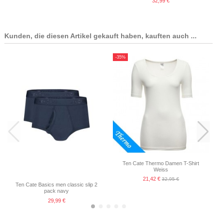
32,99 €
Kunden, die diesen Artikel gekauft haben, kauften auch ...
-35%
Ten Cate Thermo Damen T-Shirt
Weiss
21,42 €
32,95 €
Ten Cate Basics men classic slip 2
pack navy
29,99 €