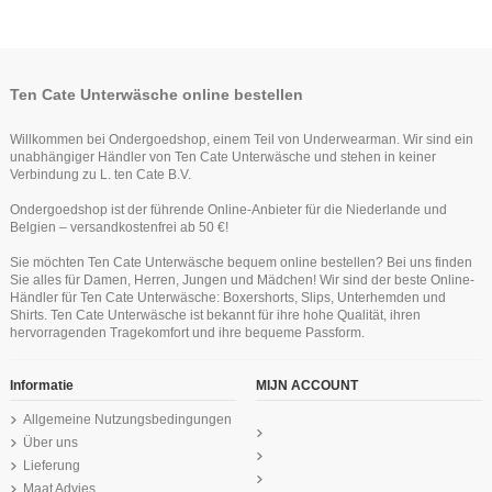
-20%
Ten Cate Unterwäsche online bestellen
Willkommen bei Ondergoedshop, einem Teil von Underwearman. Wir sind ein
unabhängiger Händler von Ten Cate Unterwäsche und stehen in keiner
Verbindung zu L. ten Cate B.V.
Ondergoedshop ist der führende Online-Anbieter für die Niederlande und
Belgien – versandkostenfrei ab 50 €!
Ten Cate Thermo Damen Lace Shirt
Ten Cate Secrets Maxi Off Weiss
Sie möchten Ten Cate Unterwäsche bequem online bestellen? Bei uns finden
Longsleeve Schwartz
24,99 €
Sie alles für Damen, Herren, Jungen und Mädchen! Wir sind der beste Online-
29,56 €
36,95 €
Händler für Ten Cate Unterwäsche: Boxershorts, Slips, Unterhemden und
Ten Cate Basics women singlet beige
Ten Cate Basics women midi lace
Ten Cate Thermo V-Shirt Sneeuw
Ten Cate Basics women long shorts
Ten Cate Basics women high leg 2
Ten Cate Secrets Spaghetti Shirt
Shirts. Ten Cate Unterwäsche ist bekannt für ihre hohe Qualität, ihren
Weiss
black
pack black
2 pc black
Taupe
18,99 €
hervorragenden Tragekomfort und ihre bequeme Passform.
15,99 €
32,99 €
34,99 €
29,99 €
24,99 €
Informatie
MIJN ACCOUNT
Allgemeine Nutzungsbedingungen
Über uns
Lieferung
Maat Advies