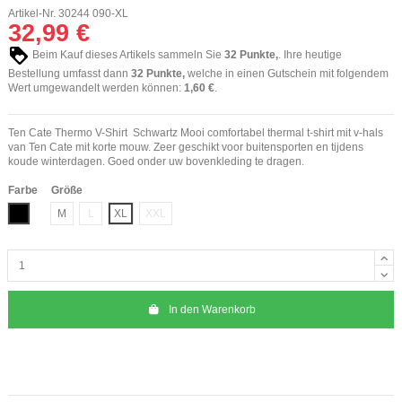
Artikel-Nr.
30244 090-XL
32,99 €
Beim Kauf dieses Artikels sammeln Sie
32
Punkte,
. Ihre heutige
Bestellung umfasst dann
32
Punkte,
welche in einen Gutschein mit folgendem
Wert umgewandelt werden können:
1,60 €
.
Ten Cate Thermo V-Shirt Schwartz Mooi comfortabel thermal t-shirt mit v-hals
van Ten Cate mit korte mouw. Zeer geschikt voor buitensporten en tijdens
koude winterdagen. Goed onder uw bovenkleding te dragen.
Farbe
Größe
Schwarz
M
L
XL
XXL
In den Warenkorb