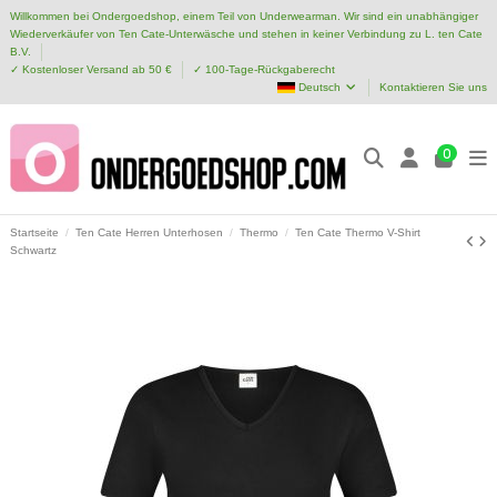
Willkommen bei Ondergoedshop, einem Teil von Underwearman. Wir sind ein unabhängiger
Wiederverkäufer von Ten Cate-Unterwäsche und stehen in keiner Verbindung zu L. ten Cate
B.V.
✓ Kostenloser Versand ab 50 €
✓ 100-Tage-Rückgaberecht
Deutsch
Kontaktieren Sie uns
0
Startseite
Ten Cate Herren Unterhosen
Thermo
Ten Cate Thermo V-Shirt
Schwartz