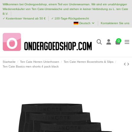
Willkommen bei Ondergoedshop, einem Teil von Underwearman. Wir sind ein unabhängiger
Wiederverkäufer von Ten Cate-Unterwäsche und stehen in keiner Verbindung zu L. ten Cate
B.V.
✓ Kostenloser Versand ab 50 €
✓ 100-Tage-Rückgaberecht
Deutsch
Kontaktieren Sie uns
0
Startseite
Ten Cate Herren Unterhosen
Ten Cate Herren Boxershorts & Slips
Ten Cate Basics men shorts 4 pack black