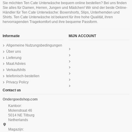
Tweka Badpak Pool Swimsuit Soft
Ten Cate Secrets Midi Hipster Off
Ten Cate Secrets Midi Hipster Off
Ten Cate Secrets Maxi Schwartz
Sie möchten Ten Cate Unterwäsche bequem online bestellen? Bei uns finden
Cup Graphic Wave Blue
Weiss
Weiss
18,74 €
24,99 €
Sie alles für Damen, Herren, Jungen und Mädchen! Wir sind der beste Online-
39,95 €
24,99 €
24,99 €
Händler für Ten Cate Unterwäsche: Boxershorts, Slips, Unterhemden und
Ten Cate Basics men singlet 2 pack
Ten Cate Basics men shorty 2 pack
Ten Cate Cotton Secrets Hipster
Ten Cate Cotton Secrets Hipster
Shirts. Ten Cate Unterwäsche ist bekannt für ihre hohe Qualität, ihren
white
Schwartz
Schwartz
black
hervorragenden Tragekomfort und ihre bequeme Passform.
37,99 €
32,99 €
29,99 €
29,99 €
Informatie
MIJN ACCOUNT
Allgemeine Nutzungsbedingungen
Über uns
Lieferung
Maat Advies
Verkaufshits
telefonisch-bestellen
Privacy Policy
Contact us
Ondergoedshop.com
Kantoor:
Molenstraat 46
5014 NE Tilburg
Netherlands
Magazijn: