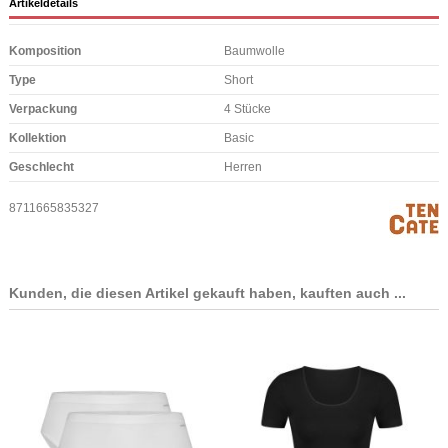
Artikeldetails
Komposition
Baumwolle
Type
Short
Verpackung
4 Stücke
Kollektion
Basic
Geschlecht
Herren
8711665835327
Kunden, die diesen Artikel gekauft haben, kauften auch ...