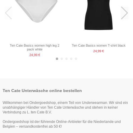
Ten Cate Basics women high leg 2
Ten Cate Basics women T-shirt black
pack white
24,99 €
24,99 €
-25%
Ten Cate Unterwäsche online bestellen
Willkommen bei Ondergoedshop, einem Teil von Underwearman. Wir sind ein
unabhängiger Händler von Ten Cate Unterwäsche und stehen in keiner
Verbindung zu L. ten Cate B.V.
Ondergoedshop ist der führende Online-Anbieter für die Niederlande und
Artikel nur noch in anderer Variante erhältlich
Belgien – versandkostenfrei ab 50 €!