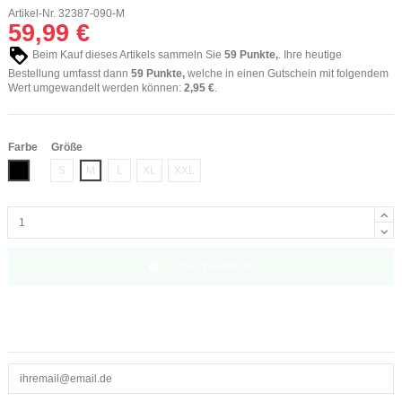
Artikel-Nr.
32387-090-M
59,99 €
Beim Kauf dieses Artikels sammeln Sie
59
Punkte,
. Ihre heutige
Bestellung umfasst dann
59
Punkte,
welche in einen Gutschein mit folgendem
Wert umgewandelt werden können:
2,95 €
.
Farbe
Größe
Schwarz
S
M
L
XL
XXL
In den Warenkorb