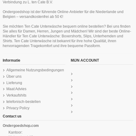
Verbindung zu L. ten Cate B.V.
Ondergoedshop ist der führende Online-Anbieter für die Niederlande und
Belgien – versandkostenfrei ab 50 €!
Ten Cate Secrets Short Schwartz
Ten Cate Mädchen Shorts 2Pack
Sie möchten Ten Cate Unterwäsche bequem online bestellen? Bei uns finden
Light Grey Melee 10-18Y Teens
24,99 €
Sie alles für Damen, Herren, Jungen und Mädchen! Wir sind der beste Online-
19,95 €
Händler für Ten Cate Unterwäsche: Boxershorts, Slips, Unterhemden und
Ten Cate Secrets Singlet Dunkelblau
Ten Cate Basics men classic shorts
Ten Cate Thermo Damen T-Shirt
Ten Cate Secrets Spaghetti Shirt
Ten Cate Basics women T-shirt white
Ten Cate Basics shape high waist
Shirts. Ten Cate Unterwäsche ist bekannt für ihre hohe Qualität, ihren
Longsleeve Schwartz
2 pc black
Taupe
white
29,99 €
24,99 €
hervorragenden Tragekomfort und ihre bequeme Passform.
33,99 €
39,99 €
29,99 €
24,99 €
Informatie
MIJN ACCOUNT
Allgemeine Nutzungsbedingungen
Über uns
Lieferung
Maat Advies
Verkaufshits
telefonisch-bestellen
Privacy Policy
Contact us
Ondergoedshop.com
Kantoor: