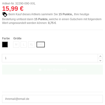
Artikel-Nr.
32290-090-XXL
15,99 €
Beim Kauf dieses Artikels sammeln Sie
15
Punkte,
. Ihre heutige
Bestellung umfasst dann
15
Punkte,
welche in einen Gutschein mit folgendem
Wert umgewandelt werden können:
0,75 €
.
Farbe
Größe
Schwarz
M
L
XL
XXL
In den Warenkorb