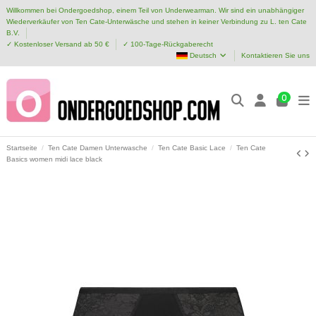
Willkommen bei Ondergoedshop, einem Teil von Underwearman. Wir sind ein unabhängiger
Wiederverkäufer von Ten Cate-Unterwäsche und stehen in keiner Verbindung zu L. ten Cate
B.V.
✓ Kostenloser Versand ab 50 €
✓ 100-Tage-Rückgaberecht
Deutsch
Kontaktieren Sie uns
0
Startseite
Ten Cate Damen Unterwasche
Ten Cate Basic Lace
Ten Cate
Basics women midi lace black