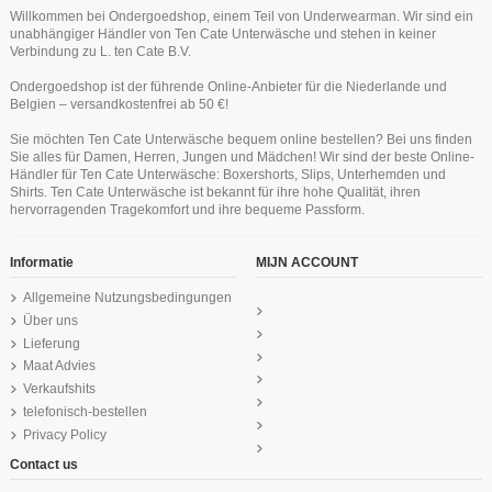
Willkommen bei Ondergoedshop, einem Teil von Underwearman. Wir sind ein
unabhängiger Händler von Ten Cate Unterwäsche und stehen in keiner
Verbindung zu L. ten Cate B.V.
Ondergoedshop ist der führende Online-Anbieter für die Niederlande und
Belgien – versandkostenfrei ab 50 €!
Ten Cate Secrets String Off Weiss
Ten Cate Secrets Lace Maxi
Sie möchten Ten Cate Unterwäsche bequem online bestellen? Bei uns finden
Schwartz
Artikel nur noch in anderer Variante erhältlich
19,99 €
Sie alles für Damen, Herren, Jungen und Mädchen! Wir sind der beste Online-
24,99 €
Händler für Ten Cate Unterwäsche: Boxershorts, Slips, Unterhemden und
Ten Cate Basics shape high leg white
Ten Cate Basics women shorts 4
Ten Cate Dames Basics Cotton
Ten Cate Thermo Damen Lace Shirt
Ten Cate Basics men classic slip 2
Ten Cate Basics women spaghetti
Shirts. Ten Cate Unterwäsche ist bekannt für ihre hohe Qualität, ihren
Shape Spaghetti Shirt Lace Zwart
pack white
Longsleeve Weiss
pack white
top black
24,99 €
hervorragenden Tragekomfort und ihre bequeme Passform.
44,99 €
29,99 €
18,99 €
37,99 €
29,99 €
Informatie
MIJN ACCOUNT
Allgemeine Nutzungsbedingungen
Über uns
Lieferung
Maat Advies
Verkaufshits
telefonisch-bestellen
Privacy Policy
Contact us