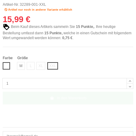
Artikel-Nr.
32289-001-XXL
Artikel nur noch in anderer Variante erhältlich
15,99 €
Beim Kauf dieses Artikels sammeln Sie
15
Punkte,
. Ihre heutige
Bestellung umfasst dann
15
Punkte,
welche in einen Gutschein mit folgendem
Wert umgewandelt werden können:
0,75 €
.
Farbe
Größe
Weiß
M
L
XL
XXL
In den Warenkorb