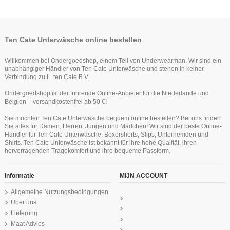
Ten Cate Unterwäsche online bestellen
Willkommen bei Ondergoedshop, einem Teil von Underwearman. Wir sind ein
unabhängiger Händler von Ten Cate Unterwäsche und stehen in keiner
Verbindung zu L. ten Cate B.V.
Ondergoedshop ist der führende Online-Anbieter für die Niederlande und
Belgien – versandkostenfrei ab 50 €!
Ten Cate Secrets Midi Hipster Off
Ten Cate Secrets Long Short
Ten Cate Secrets Spaghetti Shirt Off
Ten Cate Secrets Hipster Off Weiss
Ten Cate Secrets Singlet Schwartz
Sie möchten Ten Cate Unterwäsche bequem online bestellen? Bei uns finden
Schwartz
Weiss
Weiss
34,99 €
24,99 €
Sie alles für Damen, Herren, Jungen und Mädchen! Wir sind der beste Online-
29,99 €
24,99 €
29,99 €
Händler für Ten Cate Unterwäsche: Boxershorts, Slips, Unterhemden und
Ten Cate Basics women high waist 2
Ten Cate shape spaghetti zwart
Ten Cate Basics women high waist 4
Shirts. Ten Cate Unterwäsche ist bekannt für ihre hohe Qualität, ihren
pack black
pack black
27,99 €
hervorragenden Tragekomfort und ihre bequeme Passform.
24,99 €
44,99 €
Informatie
MIJN ACCOUNT
Allgemeine Nutzungsbedingungen
Über uns
Lieferung
Maat Advies