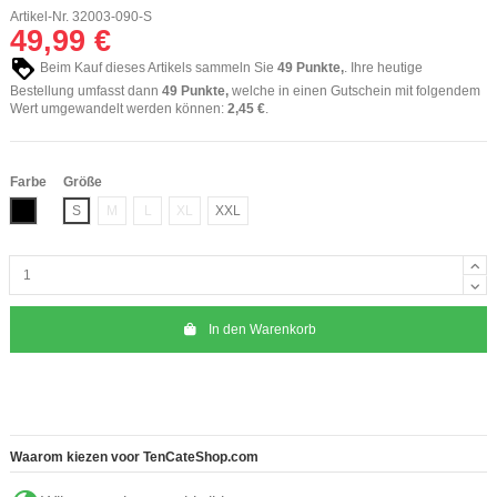
Artikel-Nr.
32003-090-S
49,99 €
Beim Kauf dieses Artikels sammeln Sie
49
Punkte,
. Ihre heutige
Bestellung umfasst dann
49
Punkte,
welche in einen Gutschein mit folgendem
Wert umgewandelt werden können:
2,45 €
.
Farbe
Größe
Schwarz
S
M
L
XL
XXL
In den Warenkorb
Waarom kiezen voor TenCateShop.com